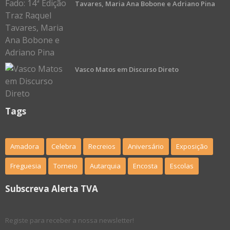
Tavares, Maria Ana Bobone e Adriano Pina
Vasco Matos em Discurso Direto
Tags
Amadora
Celebra
Recreios
Aniversário
Exposição
Freguesia
Torneio
Autarquia
Encosta
Escolas
Subscreva Alerta TVA
Registe para receber a nossa newsletter!