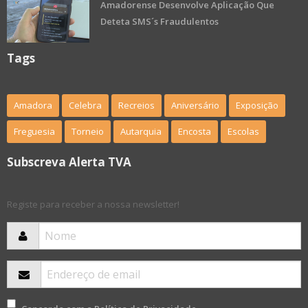
Amadorense Desenvolve Aplicação Que
Deteta SMS´s Fraudulentos
Tags
Amadora
Celebra
Recreios
Aniversário
Exposição
Freguesia
Torneio
Autarquia
Encosta
Escolas
Subscreva Alerta TVA
Registe para receber a nossa newsletter!