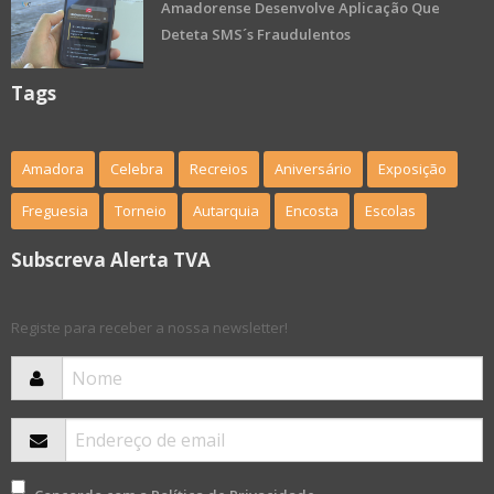
Amadorense Desenvolve Aplicação Que
Deteta SMS´s Fraudulentos
Tags
Amadora
Celebra
Recreios
Aniversário
Exposição
Freguesia
Torneio
Autarquia
Encosta
Escolas
Subscreva Alerta TVA
Registe para receber a nossa newsletter!