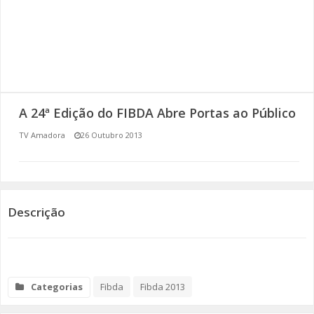
SOMOS TODOS EUROPEUS
ENCONTROS IMAGINÁRIOS
AMADORA LIGA À RESILIÊNCIA
A 24ª Edição do FIBDA Abre Portas ao Público
VEMOS OUVIMOS E LEMOS
TV Amadora
26 Outubro 2013
(RE) PENSAMENTOS
ECOMOVE-TE
Descrição
HISTÓRIAS DE ABRIL
Categorias
Fibda
Fibda 2013