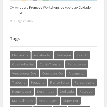
CM Amadora Promove Workshops de Apoio ao Cuidador
Informal
05 Agosto 2026
Tags
Manjericos
Aprofundar
Destaque
Ricardo
Goethe-Institut
Comic-Transfer
Participaram
Vencedores-Dos
Concursos-De
Argumento
Trabalho
Pequeno
Franco-Belga
Personagens
Homenagear
Desenhada
Dedicada
Recebeu
Mundialmente
Personagem
Super-Her