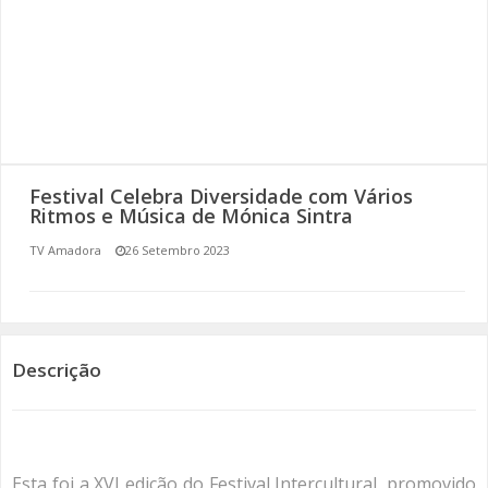
SOMOS TODOS EUROPEUS
ENCONTROS IMAGINÁRIOS
AMADORA LIGA À RESILIÊNCIA
VEMOS OUVIMOS E LEMOS
Festival Celebra Diversidade com Vários
Ritmos e Música de Mónica Sintra
(RE) PENSAMENTOS
TV Amadora
26 Setembro 2023
ECOMOVE-TE
HISTÓRIAS DE ABRIL
Descrição
Esta foi a XVI edição do Festival Intercultural, promovido