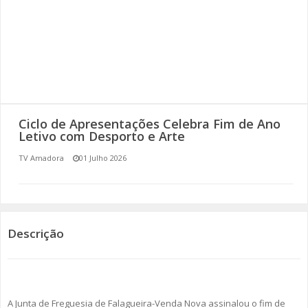
SOMOS TODOS EUROPEUS
ENCONTROS IMAGINÁRIOS
AMADORA LIGA À RESILIÊNCIA
VEMOS OUVIMOS E LEMOS
Ciclo de Apresentações Celebra Fim de Ano
Letivo com Desporto e Arte
(RE) PENSAMENTOS
TV Amadora
01 Julho 2026
ECOMOVE-TE
HISTÓRIAS DE ABRIL
Descrição
A Junta de Freguesia de Falagueira-Venda Nova assinalou o fim de