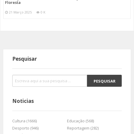
Floresta
21 Março 2025
0 K
Pesquisar
Noticias
Cultura (1666)
Educação (568)
Desporto (946)
Reportagem (282)