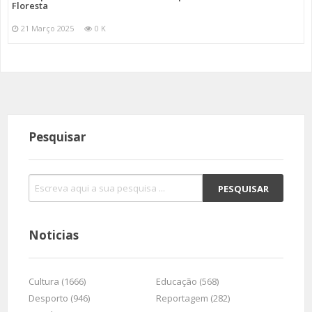
Floresta
21 Março 2025
0 K
Pesquisar
Noticias
Cultura (1666)
Educação (568)
Desporto (946)
Reportagem (282)