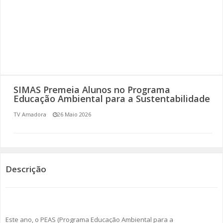
SOMOS TODOS EUROPEUS
ENCONTROS IMAGINÁRIOS
AMADORA LIGA À RESILIÊNCIA
VEMOS OUVIMOS E LEMOS
SIMAS Premeia Alunos no Programa
Educação Ambiental para a Sustentabilidade
(RE) PENSAMENTOS
TV Amadora
26 Maio 2026
ECOMOVE-TE
HISTÓRIAS DE ABRIL
Descrição
Este ano, o PEAS (Programa Educação Ambiental para a