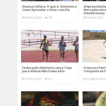
Doença Celíaca: O que é, Sintomas e
Empreendedor
Como Aprender a Viver com Ela
Mercados Atr
Amadorenses
28 Maio 2025
4 K
26 Maio 2025
Federação Atletismo Lança Taxa
Francisco Patr
para Atletas Não Federados
Conquista do F
11 Abril 2025
0 K
01 Agosto 2025