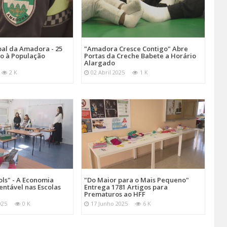
pal da Amadora - 25
"Amadora Cresce Contigo" Abre
ço à População
Portas da Creche Babete a Horário
Alargado
2 K
02 Abril 2025
1 K
ols" - A Economia
"Do Maior para o Mais Pequeno"
tentável nas Escolas
Entrega 1781 Artigos para
Prematuros ao HFF
025
0 K
17 Junho 2025
6 K