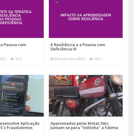
e a Pessoa com
A Resiliência e a Pessoa com
Deficiência III
2025
10 K
03 Dezembro 2025
14 K
esenvolve Aplicação
Apaixonados pelas Motas 50cc
S´s Fraudulentos
Juntam-se para "Voltinha" a Fátima