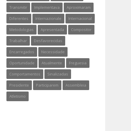
Transmitir
Implementava
Aproximaram
Diferentes
Internazionale
Internacional
Metodologias
Apresentada
Compositor
Trabalhar
Desfavorecidas
Encarregados
Necessidade
Oportunidade
Atualmente
Freguesia
Comportamentos
Sinalizadas
Presidente
Participarem
Assembleia
Atletismo