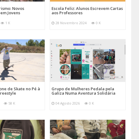
ismo: Novos
Escola Feliz: Alunos Escrevem Cartas
aem Jovens
aos Professores
1 K
28 Novembro 2024
0 K
one de Skate no Pé à
Grupo de Mulheres Pedala pela
reestyle
Galiza Numa Aventura Solidária
58 K
04 Agosto 2026
0 K