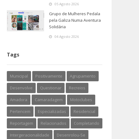
05 Agosto 2026
Grupo de Mulheres Pedala
pela Galiza Numa Aventura
Solidária
04 Agosto 2026
Tags
Municipal
Positivamente
Agrupamento
Desenvolve
Questionar
Recreios
Amadora
Camaradagem
Motoclubes
Pertencem
Especializadas
Residencial
Reportagem
Relacionados
Completando
Intergeracionalidade
Desenrolou-Se