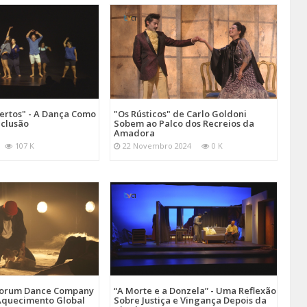
ertos" - A Dança Como
"Os Rústicos" de Carlo Goldoni
nclusão
Sobem ao Palco dos Recreios da
Amadora
107 K
22 Novembro 2024
0 K
uorum Dance Company
“A Morte e a Donzela” - Uma Reflexão
 Aquecimento Global
Sobre Justiça e Vingança Depois da