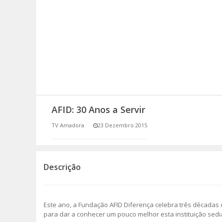
SOMOS TODOS EUROPEUS
ENCONTROS IMAGINÁRIOS
AMADORA LIGA À RESILIÊNCIA
VEMOS OUVIMOS E LEMOS
AFID: 30 Anos a Servir
(RE) PENSAMENTOS
TV Amadora
23 Dezembro 2015
ECOMOVE-TE
HISTÓRIAS DE ABRIL
Descrição
Este ano, a Fundação AFID Diferença celebra três décadas
para dar a conhecer um pouco melhor esta instituição sedi