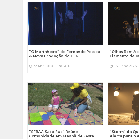
"O Marinheiro" de Fernando Pessoa -
"Olhos Bem Ab
A Nova Produção do TPN
Elemento de I
22 Abril 2026
76 K
15 Junho 2026
"SFRAA Sai à Rua" Reúne
"Storm" da Q
Comunidade em Manhã de Festa
Alerta para o