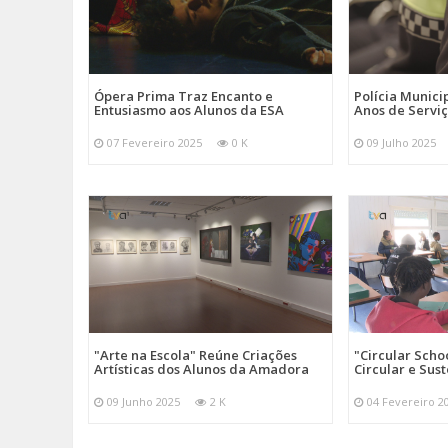
Ópera Prima Traz Encanto e
Polícia Munici
Entusiasmo aos Alunos da ESA
Anos de Servi
07 Fevereiro 2025
0 K
09 Julho 2025
"Arte na Escola" Reúne Criações
"Circular Scho
Artísticas dos Alunos da Amadora
Circular e Sus
09 Junho 2025
2 K
04 Fevereiro 2