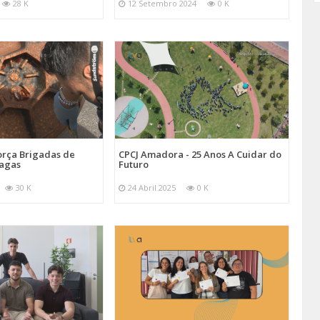
28 K
12 Setembro 2024
0 K
orça Brigadas de
CPCJ Amadora - 25 Anos A Cuidar do
ragas
Futuro
30 K
24 Abril 2025
0 K