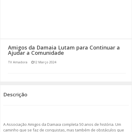
SOMOS TODOS EUROPEUS
ENCONTROS IMAGINÁRIOS
AMADORA LIGA À RESILIÊNCIA
Amigos da Damaia Lutam para Continuar a
VEMOS OUVIMOS E LEMOS
Ajudar a Comunidade
TV Amadora
12 Março 2024
(RE) PENSAMENTOS
ECOMOVE-TE
HISTÓRIAS DE ABRIL
Descrição
A Associação Amigos da Damaia completa 50 anos de história. Um
caminho que se faz de conquistas, mas também de obstáculos que