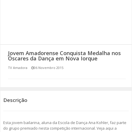
SOMOS TODOS EUROPEUS
ENCONTROS IMAGINÁRIOS
AMADORA LIGA À RESILIÊNCIA
VEMOS OUVIMOS E LEMOS
Jovem Amadorense Conquista Medalha nos
Óscares da Dança em Nova Iorque
(RE) PENSAMENTOS
TV Amadora
06 Novembro 2015
ECOMOVE-TE
HISTÓRIAS DE ABRIL
Descrição
Esta jovem bailarina, aluna da Escola de Dança Ana Kohler, faz parte
do grupo premiado nesta competição internacional. Veja aqui a