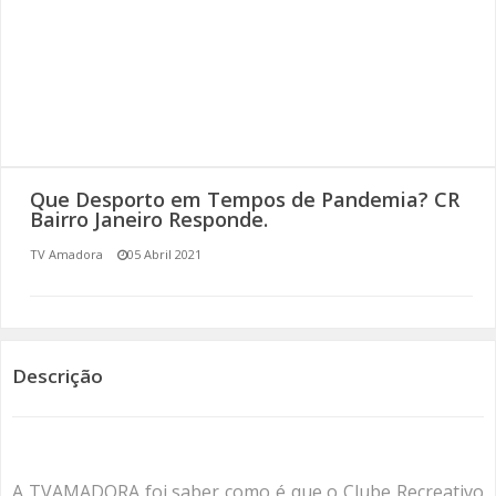
SOMOS TODOS EUROPEUS
ENCONTROS IMAGINÁRIOS
AMADORA LIGA À RESILIÊNCIA
VEMOS OUVIMOS E LEMOS
Que Desporto em Tempos de Pandemia? CR
Bairro Janeiro Responde.
(RE) PENSAMENTOS
TV Amadora
05 Abril 2021
ECOMOVE-TE
HISTÓRIAS DE ABRIL
Descrição
A TVAMADORA foi saber como é que o Clube Recreativo