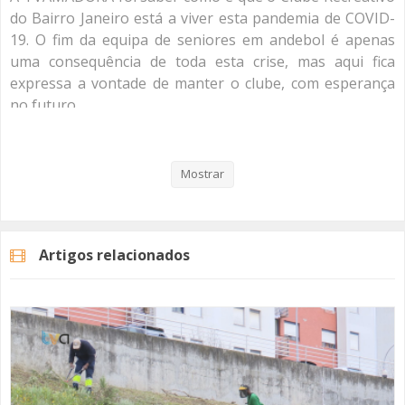
do Bairro Janeiro está a viver esta pandemia de COVID-
19. O fim da equipa de seniores em andebol é apenas
uma consequência de toda esta crise, mas aqui fica
expressa a vontade de manter o clube, com esperança
no futuro.
"Que Desporto em Tempos de Pandemia?" é uma série
de reportagens da TVAMADORA com os clubes da cidade
Mostrar
da Amadora com o intuito de perceber como é que estes
clubes estão a viver nos tempos atuais.
Artigos relacionados
Veja aqui a reportagem!
Categorias
Noticias
Reportagem