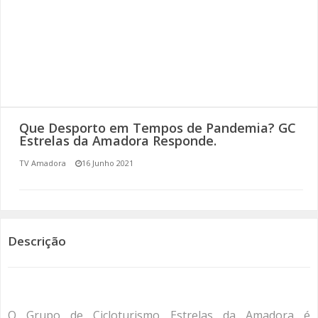
SOMOS TODOS EUROPEUS
ENCONTROS IMAGINÁRIOS
AMADORA LIGA À RESILIÊNCIA
VEMOS OUVIMOS E LEMOS
Que Desporto em Tempos de Pandemia? GC
Estrelas da Amadora Responde.
(RE) PENSAMENTOS
TV Amadora
16 Junho 2021
ECOMOVE-TE
HISTÓRIAS DE ABRIL
Descrição
O Grupo de Cicloturismo Estrelas da Amadora é