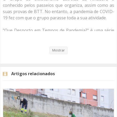
conhecido pelos passeios que organiza, assim como as
suas provas de BTT. No entanto, a pandemia de COVID-
19 fez com que o grupo parasse toda a sua atividade.
"Que Desporto em Tempos de Pandemia?" é uma série
de reportagens da TVAMADORA com os clubes da cidade
da Amadora com o intuito de perceber como é que estes
clubes estão a viver nos tempos atuais.
Mostrar
Veja aqui a reportagem!
Artigos relacionados
Categorias
Noticias
Reportagem