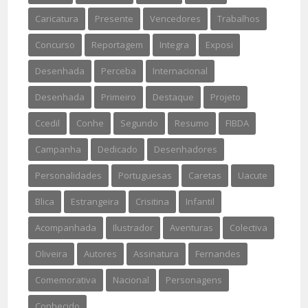
Caricatura
Presente
Vencedores
Trabalhos
Concurso
Reportagem
Integra
Exposi
Desenhada
Perceba
Internacional
Desenhada
Primeiro
Destaque
Projeto
Ccedil
Conhe
Segundo
Resumo
FIBDA
Campanha
Dedicado
Desenhadores
Personalidades
Portuguesas
Caretas
Uacute
Blica
Estrangeira
Crisitina
Infantil
Acompanhada
Ilustrador
Aventuras
Colectiva
Oliveira
Autores
Assinatura
Fernandes
Comemorativa
Nacional
Personagens
Conhecido