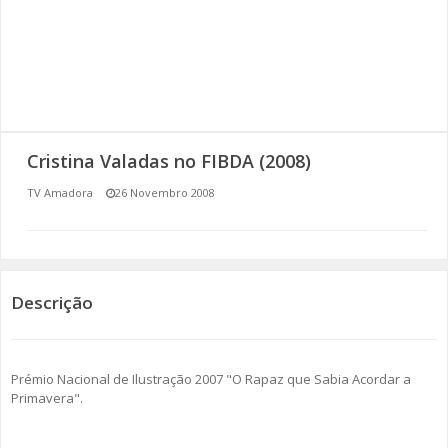
SOMOS TODOS EUROPEUS
ENCONTROS IMAGINÁRIOS
AMADORA LIGA À RESILIÊNCIA
Cristina Valadas no FIBDA (2008)
VEMOS OUVIMOS E LEMOS
TV Amadora
26 Novembro 2008
(RE) PENSAMENTOS
ECOMOVE-TE
Descrição
HISTÓRIAS DE ABRIL
Prémio Nacional de Ilustração 2007 "O Rapaz que Sabia Acordar a
Primavera".