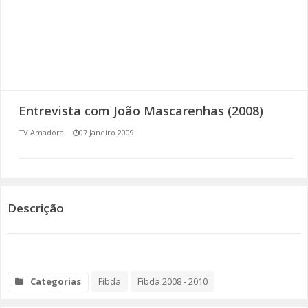
SOMOS TODOS EUROPEUS
ENCONTROS IMAGINÁRIOS
AMADORA LIGA À RESILIÊNCIA
Entrevista com João Mascarenhas (2008)
VEMOS OUVIMOS E LEMOS
TV Amadora
07 Janeiro 2009
(RE) PENSAMENTOS
ECOMOVE-TE
Descrição
HISTÓRIAS DE ABRIL
Categorias
Fibda
Fibda 2008 - 2010