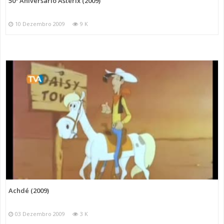
50º Aniversário Astérix (2009)
10 Dezembro 2009
9 K
Achdé (2009)
03 Dezembro 2009
3 K