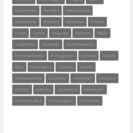
Desenhada
Perceba
Internacional
Desenhada
Primeiro
Destaque
Projeto
Ccedil
Conhe
Segundo
Resumo
FIBDA
Campanha
Dedicado
Desenhadores
Personalidades
Portuguesas
Caretas
Uacute
Blica
Estrangeira
Crisitina
Infantil
Acompanhada
Ilustrador
Aventuras
Colectiva
Oliveira
Autores
Assinatura
Fernandes
Comemorativa
Personagens
Conhecido