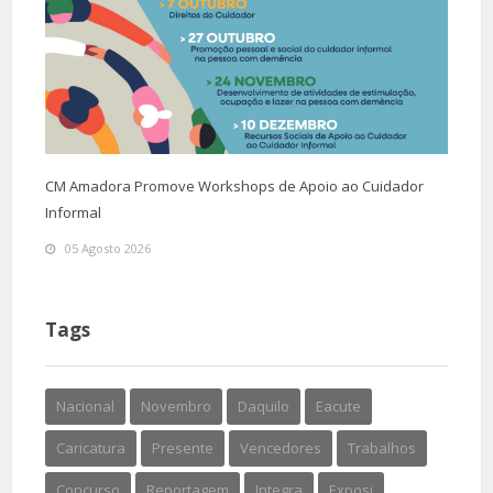
CM Amadora Promove Workshops de Apoio ao Cuidador
Informal
05 Agosto 2026
Tags
Nacional
Novembro
Daquilo
Eacute
Caricatura
Presente
Vencedores
Trabalhos
Concurso
Reportagem
Integra
Exposi