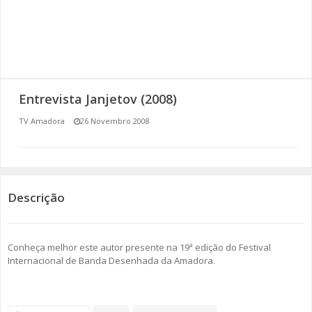
SOMOS TODOS EUROPEUS
ENCONTROS IMAGINÁRIOS
AMADORA LIGA À RESILIÊNCIA
Entrevista Janjetov (2008)
VEMOS OUVIMOS E LEMOS
TV Amadora
26 Novembro 2008
(RE) PENSAMENTOS
ECOMOVE-TE
Descrição
HISTÓRIAS DE ABRIL
Conheça melhor este autor presente na 19ª edição do Festival
Internacional de Banda Desenhada da Amadora.