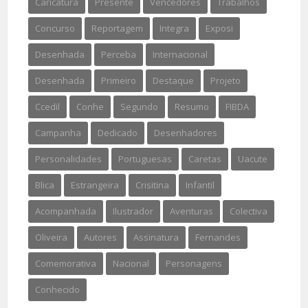
Caricatura
Presente
Vencedores
Trabalhos
Concurso
Reportagem
Integra
Exposi
Desenhada
Perceba
Internacional
Desenhada
Primeiro
Destaque
Projeto
Ccedil
Conhe
Segundo
Resumo
FIBDA
Campanha
Dedicado
Desenhadores
Personalidades
Portuguesas
Caretas
Uacute
Blica
Estrangeira
Crisitina
Infantil
Acompanhada
Ilustrador
Aventuras
Colectiva
Oliveira
Autores
Assinatura
Fernandes
Comemorativa
Nacional
Personagens
Conhecido