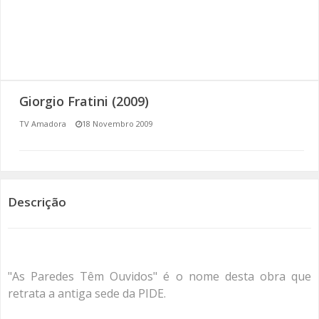
SOMOS TODOS EUROPEUS
ENCONTROS IMAGINÁRIOS
AMADORA LIGA À RESILIÊNCIA
Giorgio Fratini (2009)
VEMOS OUVIMOS E LEMOS
TV Amadora
18 Novembro 2009
(RE) PENSAMENTOS
ECOMOVE-TE
Descrição
HISTÓRIAS DE ABRIL
"As Paredes Têm Ouvidos" é o nome desta obra que
retrata a antiga sede da PIDE.