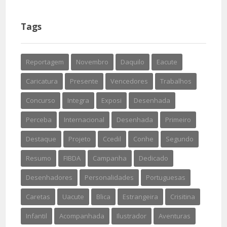
Tags
Reportagem
Novembro
Daquilo
Eacute
Caricatura
Presente
Vencedores
Trabalhos
Concurso
Integra
Exposi
Desenhada
Perceba
Internacional
Desenhada
Primeiro
Destaque
Projeto
Ccedil
Conhe
Segundo
Resumo
FIBDA
Campanha
Dedicado
Desenhadores
Personalidades
Portuguesas
Caretas
Uacute
Blica
Estrangeira
Crisitina
Infantil
Acompanhada
Ilustrador
Aventuras