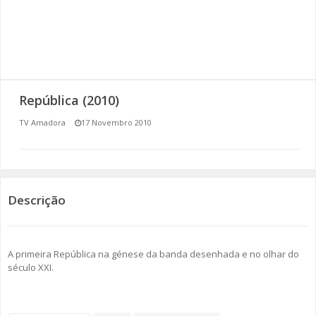
SOMOS TODOS EUROPEUS
ENCONTROS IMAGINÁRIOS
AMADORA LIGA À RESILIÊNCIA
República (2010)
VEMOS OUVIMOS E LEMOS
TV Amadora
17 Novembro 2010
(RE) PENSAMENTOS
ECOMOVE-TE
Descrição
HISTÓRIAS DE ABRIL
A primeira República na génese da banda desenhada e no olhar do
século XXI.