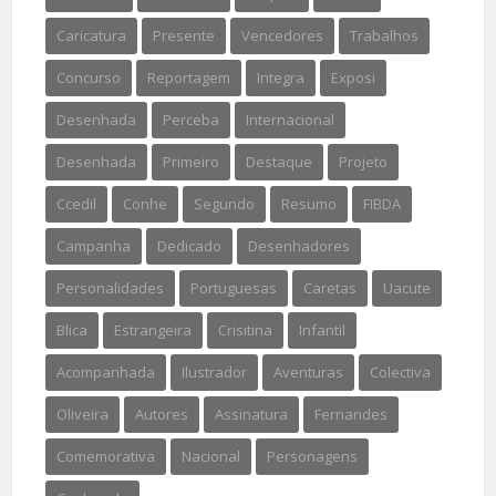
Caricatura
Presente
Vencedores
Trabalhos
Concurso
Reportagem
Integra
Exposi
Desenhada
Perceba
Internacional
Desenhada
Primeiro
Destaque
Projeto
Ccedil
Conhe
Segundo
Resumo
FIBDA
Campanha
Dedicado
Desenhadores
Personalidades
Portuguesas
Caretas
Uacute
Blica
Estrangeira
Crisitina
Infantil
Acompanhada
Ilustrador
Aventuras
Colectiva
Oliveira
Autores
Assinatura
Fernandes
Comemorativa
Nacional
Personagens