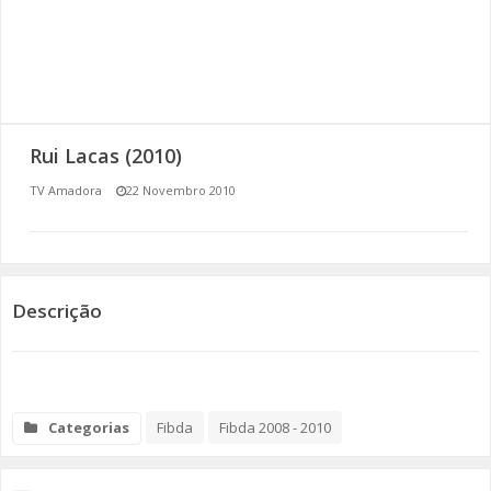
SOMOS TODOS EUROPEUS
ENCONTROS IMAGINÁRIOS
AMADORA LIGA À RESILIÊNCIA
Rui Lacas (2010)
VEMOS OUVIMOS E LEMOS
TV Amadora
22 Novembro 2010
(RE) PENSAMENTOS
ECOMOVE-TE
Descrição
HISTÓRIAS DE ABRIL
Categorias
Fibda
Fibda 2008 - 2010