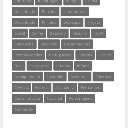
Concurso
Reportagem
Integra
Exposi
Desenhada
Perceba
Internacional
Desenhada
Primeiro
Destaque
Projeto
Ccedil
Conhe
Segundo
Resumo
FIBDA
Campanha
Dedicado
Desenhadores
Personalidades
Portuguesas
Caretas
Uacute
Blica
Estrangeira
Crisitina
Infantil
Acompanhada
Ilustrador
Aventuras
Colectiva
Oliveira
Autores
Assinatura
Fernandes
Comemorativa
Nacional
Personagens
Conhecido