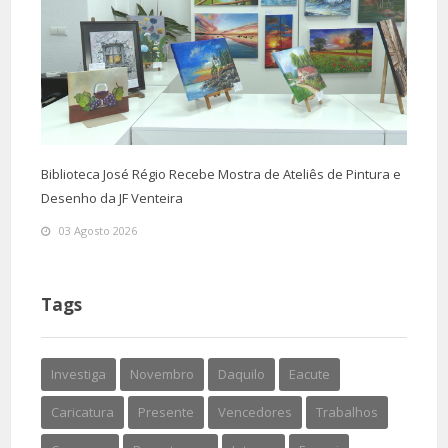
Biblioteca José Régio Recebe Mostra de Ateliês de Pintura e
Desenho da JF Venteira
03 Agosto 2026
Tags
Investiga
Novembro
Daquilo
Eacute
Caricatura
Presente
Vencedores
Trabalhos