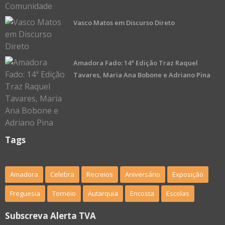
Vasco Matos em Discurso Direto
Amadora Fado: 14ª Edição Traz Raquel
Tavares, Maria Ana Bobone e Adriano Pina
Tags
Amadora
Celebra
Recreios
Aniversário
Exposição
Freguesia
Torneio
Autarquia
Encosta
Escolas
Subscreva Alerta TVA