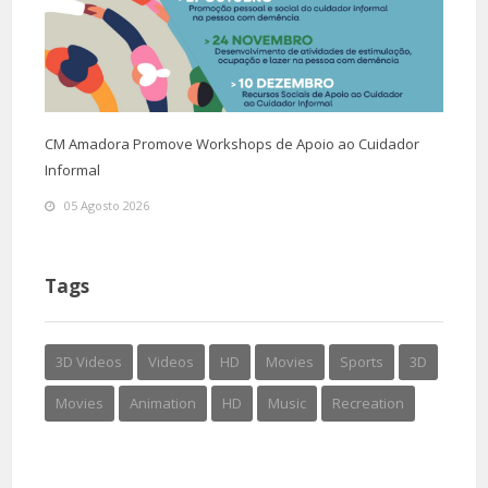
CM Amadora Promove Workshops de Apoio ao Cuidador
Informal
05 Agosto 2026
Tags
3D Videos
Videos
HD
Movies
Sports
3D
Movies
Animation
HD
Music
Recreation