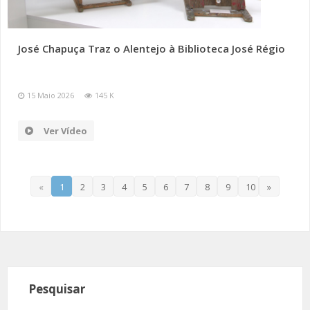
José Chapuça Traz o Alentejo à Biblioteca José Régio
15 Maio 2026
145 K
Ver Vídeo
«
1
2
3
4
5
6
7
8
9
10
»
Pesquisar