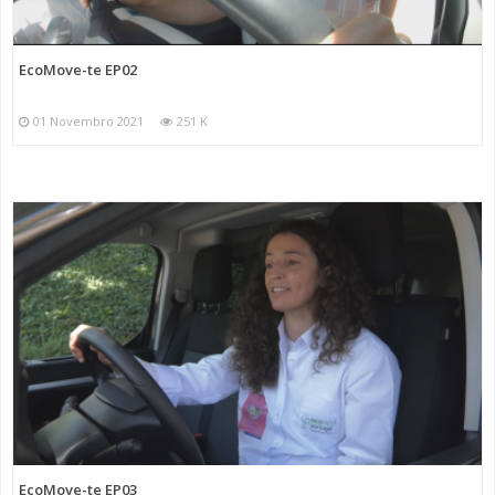
EcoMove-te EP02
01 Novembro 2021
251 K
EcoMove-te EP03