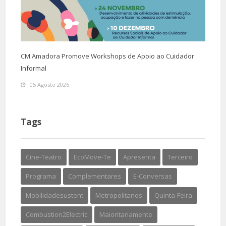
CM Amadora Promove Workshops de Apoio ao Cuidador
Informal
05 Agosto 2026
Tags
Cine-Teatro
EcoMove-Te
Apresenta
Terceiro
Programa
Complementares
E-Conversas
Mobilidadesustent
Metropolitanos
Quinta-Feira
Combustion2Electric
Maioritariamente