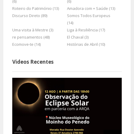
(6)
(6)
Roteiro do Património (13)
Amadora com + Saúde (13)
Discurso Direto (89)
Somos Todos Europeus
(14)
Uma visita à Mestre (3)
Liga à Resiliência (17)
re pensamentos (48)
El Chaval (3)
Ecomove-te (14)
Histórias de Abril (10)
Videos Recentes