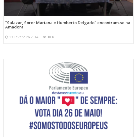
"Salazar, Soror Mariana e Humberto Delgado" encontram-se na
Amadora
19 Fevereiro 2014
18 K