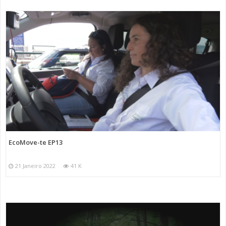
EcoMove-te EP13
21 Janeiro 2022
41 K