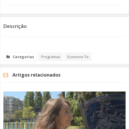
SOMOS TODOS EUROPEUS
ENCONTROS IMAGINÁRIOS
Descrição
AMADORA LIGA À RESILIÊNCIA
VEMOS OUVIMOS E LEMOS
Categorias
Programas
Ecomove-Te
(RE) PENSAMENTOS
Artigos relacionados
ECOMOVE-TE
HISTÓRIAS DE ABRIL