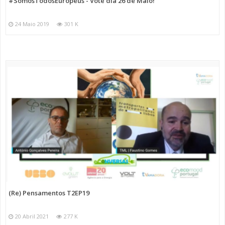
#SomosTodosEuropeus - Vote dia 26 de Maio!
24 Maio 2019
301 K
(Re) Pensamentos T2EP19
20 Abril 2021
277 K