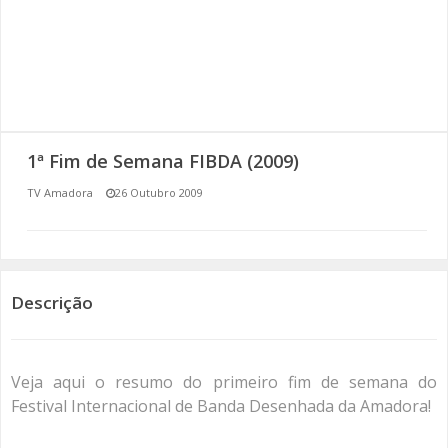
SOMOS TODOS EUROPEUS
ENCONTROS IMAGINÁRIOS
AMADORA LIGA À RESILIÊNCIA
1ª Fim de Semana FIBDA (2009)
VEMOS OUVIMOS E LEMOS
TV Amadora
26 Outubro 2009
(RE) PENSAMENTOS
ECOMOVE-TE
Descrição
HISTÓRIAS DE ABRIL
Veja aqui o resumo do primeiro fim de semana do
Festival Internacional de Banda Desenhada da Amadora!