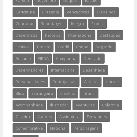
Partida
Novembro
Daquilo
Eacute
Caricatura
Presente
Vencedores
Trabalhos
Concurso
Reportagem
Integra
Exposi
Desenhada
Perceba
Internacional
Destaques
Festival
Projeto
Ccedil
Conhe
Segundo
Resumo
FIBDA
Campanha
Dedicado
Desenhadores
Internacional
Desenhada
Personalidades
Portuguesas
Caretas
Uacute
Blica
Estrangeira
Crisitina
Infantil
Acompanhada
Ilustrador
Aventuras
Colectiva
Oliveira
Autores
Assinatura
Fernandes
Comemorativa
Nacional
Personagens