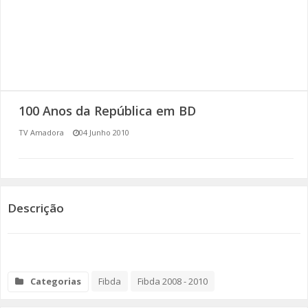
SOMOS TODOS EUROPEUS
ENCONTROS IMAGINÁRIOS
AMADORA LIGA À RESILIÊNCIA
100 Anos da República em BD
VEMOS OUVIMOS E LEMOS
TV Amadora
04 Junho 2010
(RE) PENSAMENTOS
ECOMOVE-TE
Descrição
HISTÓRIAS DE ABRIL
Categorias
Fibda
Fibda 2008 - 2010