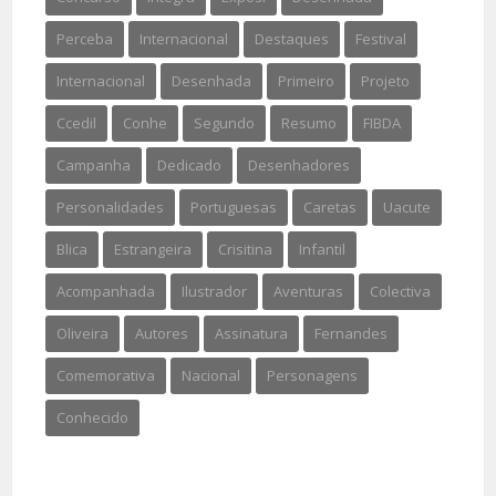
Perceba
Internacional
Destaques
Festival
Internacional
Desenhada
Primeiro
Projeto
Ccedil
Conhe
Segundo
Resumo
FIBDA
Campanha
Dedicado
Desenhadores
Personalidades
Portuguesas
Caretas
Uacute
Blica
Estrangeira
Crisitina
Infantil
Acompanhada
Ilustrador
Aventuras
Colectiva
Oliveira
Autores
Assinatura
Fernandes
Comemorativa
Nacional
Personagens
Conhecido