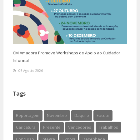
CM Amadora Promove Workshops de Apoio ao Cuidador
Informal
05 Agosto 2026
Tags
Reportagem
Novembro
Daquilo
Eacute
Caricatura
Presente
Vencedores
Trabalhos
Concurso
Integra
Exposi
Desenhada