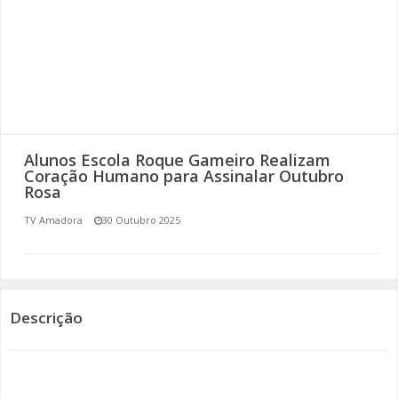
SOMOS TODOS EUROPEUS
ENCONTROS IMAGINÁRIOS
AMADORA LIGA À RESILIÊNCIA
VEMOS OUVIMOS E LEMOS
Alunos Escola Roque Gameiro Realizam
Coração Humano para Assinalar Outubro
Rosa
(RE) PENSAMENTOS
TV Amadora
30 Outubro 2025
ECOMOVE-TE
HISTÓRIAS DE ABRIL
Descrição