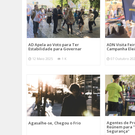
AD Apela ao Voto para Ter
ADN Visita Fe
Estabilidade para Governar
Campanha Elei
12 Maio 2025
1 K
07 Outubro 20
Agentes de Pro
Agasalhe-se, Chegou o Frio
Reúnem para "
Segurança"