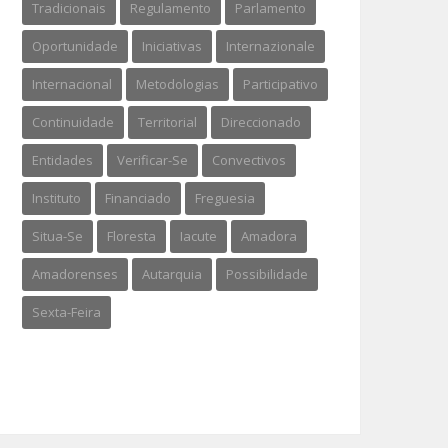
Tradicionais
Regulamento
Parlamento
Oportunidade
Iniciativas
Internazionale
Internacional
Metodologias
Participativo
Continuidade
Territorial
Direccionado
Entidades
Verificar-Se
Convectivos
Instituto
Financiado
Freguesia
Situa-Se
Floresta
Iacute
Amadora
Amadorenses
Autarquia
Possibilidade
Sexta-Feira