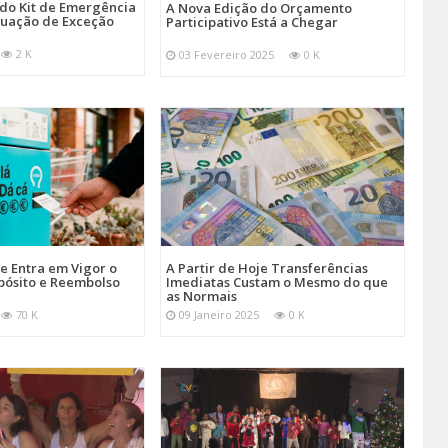
 do Kit de Emergência
A Nova Edição do Orçamento
tuação de Exceção
Participativo Está a Chegar
2 K
03 Fevereiro 2025
0 K
je Entra em Vigor o
A Partir de Hoje Transferências
pósito e Reembolso
Imediatas Custam o Mesmo do que
as Normais
70 K
09 Janeiro 2025
0 K