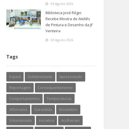
04 Agosto 2026
Biblioteca José Régio
Recebe Mostra de Ateliês
de Pintura e Desenho da JF
Venteira
03 Agosto 2026
Tags
Espect
Solidariedade
Apresentado
Reportagem
Consequentemente
Comportamentos
Temperaturas
Alfornelos
Garantida
Novembro
Voluntariado
Iniciativa
Acolheram