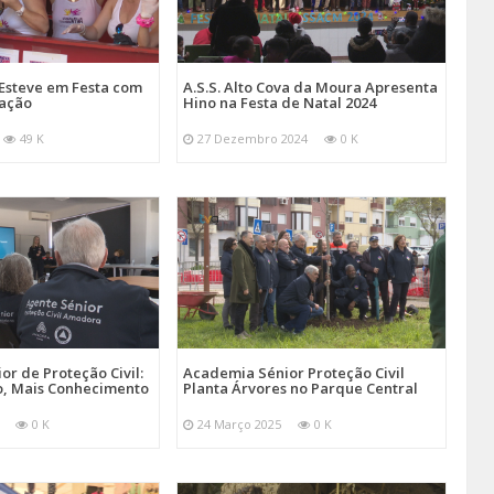
Esteve em Festa com
A.S.S. Alto Cova da Moura Apresenta
mação
Hino na Festa de Natal 2024
49 K
27 Dezembro 2024
0 K
r de Proteção Civil:
Academia Sénior Proteção Civil
, Mais Conhecimento
Planta Árvores no Parque Central
0 K
24 Março 2025
0 K