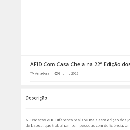
SOMOS TODOS EUROPEUS
ENCONTROS IMAGINÁRIOS
AMADORA LIGA À RESILIÊNCIA
VEMOS OUVIMOS E LEMOS
AFID Com Casa Cheia na 22ª Edição dos
(RE) PENSAMENTOS
TV Amadora
08 Junho 2026
ECOMOVE-TE
HISTÓRIAS DE ABRIL
Descrição
A Fundação AFID Diferença realizou mais esta edição dos Jo
de Lisboa, que trabalham com pessoas com deficiência. Uma