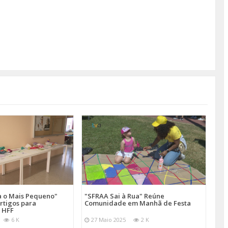
a o Mais Pequeno"
"SFRAA Sai à Rua" Reúne
rtigos para
Comunidade em Manhã de Festa
 HFF
6 K
27 Maio 2025
2 K