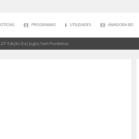
OTÍCIAS
PROGRAMAS
UTILIDADES
AMADORA BD
22ª Edição Dos Jogos Sem Fronteiras