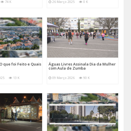
74 K
26 Março 2025
0 K
O que foi Feito e Quais
Águas Livres Assinala Dia da Mulher
com Aula de Zumba
025
13 K
09 Março 2026
90 K