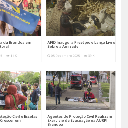
ira da Brandoa em
AFID Inaugura Presépio e Lança Livro
toral
Sobre a Amizade
25
11 K
05 Dezembro 2025
39 K
teção Civil e Escolas
Agentes de Proteção Civil Realizam
Crescer em
Exercício de Evacuação na AURPI
Brandoa