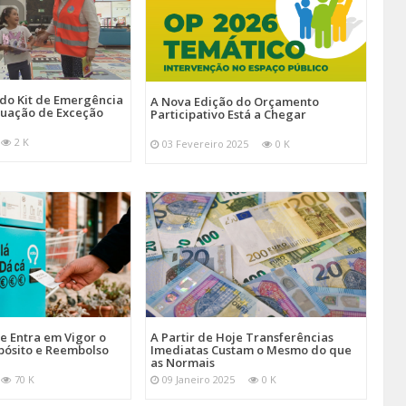
 do Kit de Emergência
A Nova Edição do Orçamento
tuação de Exceção
Participativo Está a Chegar
2 K
03 Fevereiro 2025
0 K
je Entra em Vigor o
A Partir de Hoje Transferências
pósito e Reembolso
Imediatas Custam o Mesmo do que
as Normais
70 K
09 Janeiro 2025
0 K