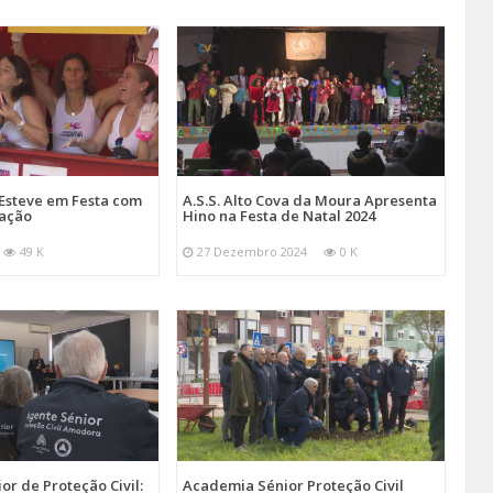
Esteve em Festa com
A.S.S. Alto Cova da Moura Apresenta
mação
Hino na Festa de Natal 2024
49 K
27 Dezembro 2024
0 K
r de Proteção Civil:
Academia Sénior Proteção Civil