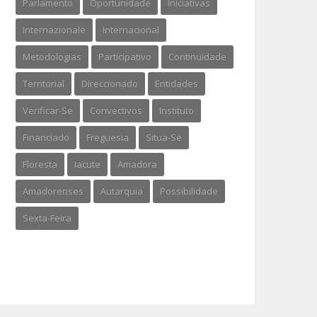
Parlamento
Oportunidade
Iniciativas
Internazionale
Internacional
Metodologias
Participativo
Continuidade
Territorial
Direccionado
Entidades
Verificar-Se
Convectivos
Instituto
Financiado
Freguesia
Situa-Se
Floresta
Iacute
Amadora
Amadorenses
Autarquia
Possibilidade
Sexta-Feira