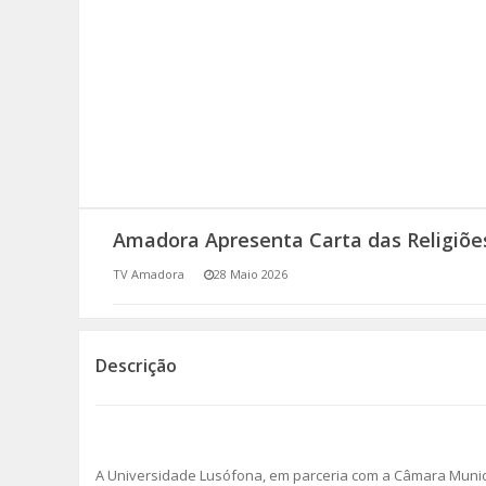
SOMOS TODOS EUROPEUS
ENCONTROS IMAGINÁRIOS
AMADORA LIGA À RESILIÊNCIA
VEMOS OUVIMOS E LEMOS
Amadora Apresenta Carta das Religiõe
(RE) PENSAMENTOS
TV Amadora
28 Maio 2026
ECOMOVE-TE
HISTÓRIAS DE ABRIL
Descrição
A Universidade Lusófona, em parceria com a Câmara Munici