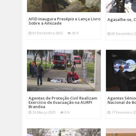
AFID Inaugura Presépio e Lança Livro
Agasalhe-se, C
Sobre a Amizade
05 Dezembro 2025
39 K
09 Dezembro 
Agentes de Proteção Civil Realizam
Agentes Sénior
Exercício de Evacuação na AURPI
Nacional de B
Brandoa
26 Março 2025
0 K
17 Fevereiro 2