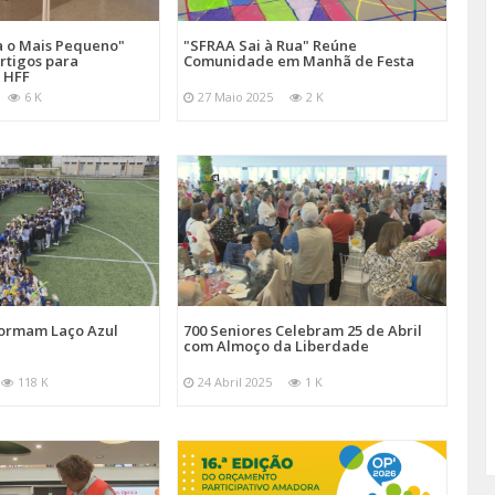
a o Mais Pequeno"
"SFRAA Sai à Rua" Reúne
rtigos para
Comunidade em Manhã de Festa
 HFF
6 K
27 Maio 2025
2 K
Formam Laço Azul
700 Seniores Celebram 25 de Abril
com Almoço da Liberdade
118 K
24 Abril 2025
1 K