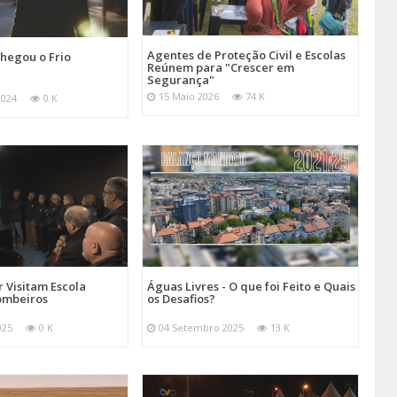
Agentes de Proteção Civil e Escolas
hegou o Frio
Reúnem para "Crescer em
Segurança"
15 Maio 2026
74 K
2024
0 K
 Visitam Escola
Águas Livres - O que foi Feito e Quais
ombeiros
os Desafios?
025
0 K
04 Setembro 2025
13 K