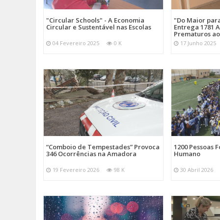
"Circular Schools" - A Economia
"Do Maior par
Circular e Sustentável nas Escolas
Entrega 1781 A
Prematuros ao
04 Fevereiro 2025
0 K
17 Junho 2025
“Comboio de Tempestades” Provoca
1200 Pessoas 
346 Ocorrências na Amadora
Humano
19 Fevereiro 2026
98 K
30 Abril 2026