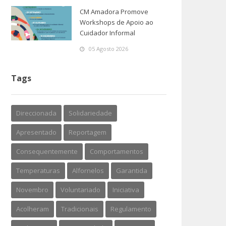
CM Amadora Promove
Workshops de Apoio ao
Cuidador Informal
05 Agosto 2026
Tags
Direccionada
Solidariedade
Apresentado
Reportagem
Consequentemente
Comportamentos
Temperaturas
Alfornelos
Garantida
Novembro
Voluntariado
Iniciativa
Acolheram
Tradicionais
Regulamento