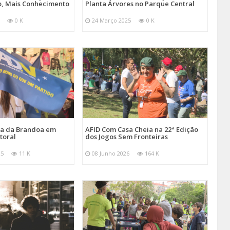
, Mais Conhecimento
Planta Árvores no Parque Central
0 K
24 Março 2025
0 K
ira da Brandoa em
AFID Com Casa Cheia na 22ª Edição
toral
dos Jogos Sem Fronteiras
25
11 K
08 Junho 2026
164 K