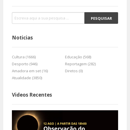
Noticias
Cultura (1666)
Educação (568)
Desporto (946)
Reportagem (282)
Amadora em set (16)
Diretos (0)
Atualidade (3850)
Videos Recentes