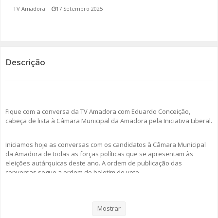
TV Amadora
17 Setembro 2025
SOMOS TODOS EUROPEUS
ENCONTROS IMAGINÁRIOS
Descrição
AMADORA LIGA À RESILIÊNCIA
VEMOS OUVIMOS E LEMOS
(RE) PENSAMENTOS
Fique com a conversa da TV Amadora com Eduardo Conceição,
cabeça de lista à Câmara Municipal da Amadora pela Iniciativa Liberal.
ECOMOVE-TE
Iniciamos hoje as conversas com os candidatos à Câmara Municipal
HISTÓRIAS DE ABRIL
da Amadora de todas as forças políticas que se apresentam às
eleições autárquicas deste ano. A ordem de publicação das
conversas segue a ordem do boletim de voto.
Veja aqui a conversa!
Mostrar