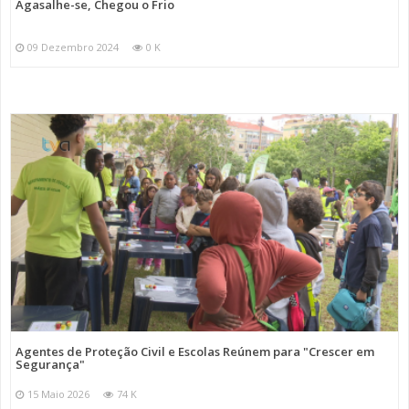
Agasalhe-se, Chegou o Frio
09 Dezembro 2024
0 K
Agentes de Proteção Civil e Escolas Reúnem para "Crescer em
Segurança"
15 Maio 2026
74 K