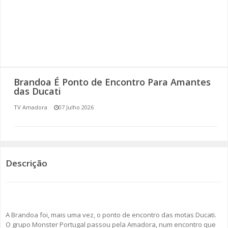
SOMOS TODOS EUROPEUS
ENCONTROS IMAGINÁRIOS
AMADORA LIGA À RESILIÊNCIA
Brandoa É Ponto de Encontro Para Amantes
VEMOS OUVIMOS E LEMOS
das Ducati
TV Amadora
07 Julho 2026
(RE) PENSAMENTOS
ECOMOVE-TE
HISTÓRIAS DE ABRIL
Descrição
A Brandoa foi, mais uma vez, o ponto de encontro das motas Ducati.
O grupo Monster Portugal passou pela Amadora, num encontro que