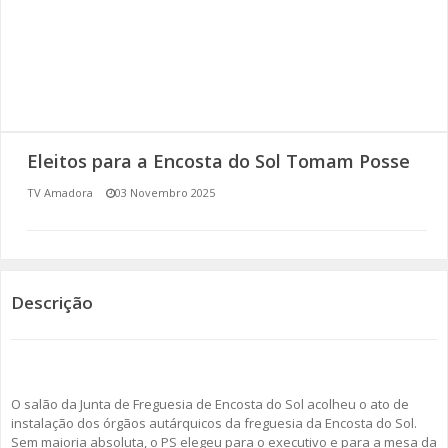
SOMOS TODOS EUROPEUS
ENCONTROS IMAGINÁRIOS
AMADORA LIGA À RESILIÊNCIA
Eleitos para a Encosta do Sol Tomam Posse
VEMOS OUVIMOS E LEMOS
TV Amadora
03 Novembro 2025
(RE) PENSAMENTOS
ECOMOVE-TE
Descrição
HISTÓRIAS DE ABRIL
O salão da Junta de Freguesia de Encosta do Sol acolheu o ato de
instalação dos órgãos autárquicos da freguesia da Encosta do Sol.
Sem maioria absoluta, o PS elegeu para o executivo e para a mesa da