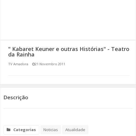
SOMOS TODOS EUROPEUS
ENCONTROS IMAGINÁRIOS
AMADORA LIGA À RESILIÊNCIA
" Kabaret Keuner e outras Histórias" - Teatro
VEMOS OUVIMOS E LEMOS
da Rainha
TV Amadora
21 Novembro 2011
(RE) PENSAMENTOS
ECOMOVE-TE
HISTÓRIAS DE ABRIL
Descrição
Categorias
Noticias
Atualidade