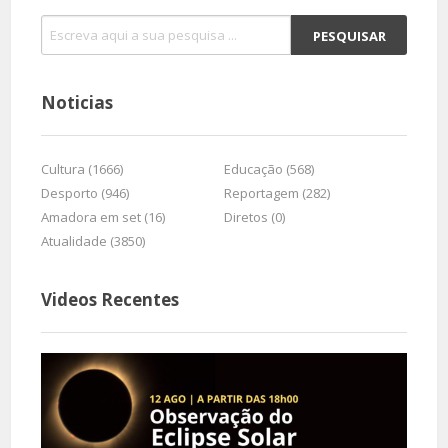
Noticias
Cultura (1666)
Educação (568)
Desporto (946)
Reportagem (282)
Amadora em set (16)
Diretos (0)
Atualidade (3850)
Videos Recentes