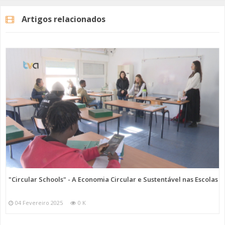
estacionamento provisório com 135 lugares, garantindo alternativas
viáveis para os munícipes e visitantes. O acesso a este parque faz-se
Artigos relacionados
pela Rua Conde Rio Maior.”
Já no passado dia 9 de Abril, os SIMAS tinham promovido uma sessão
de esclarecimento com os moradores desta zona de Algés, a qual, a
presidente da empresa, Joana Baptista, acredita que o contributo dos
presentes “foi essencial para garantir uma comunicação aberta e
transparente, permitindo que a autarquia ouvisse e respondesse a
todas as questões”.
Categorias
Noticias
Atualidade
"Circular Schools" - A Economia Circular e Sustentável nas Escolas
04 Fevereiro 2025
0 K