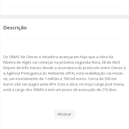
SOMOS TODOS EUROPEUS
ENCONTROS IMAGINÁRIOS
Descrição
AMADORA LIGA À RESILIÊNCIA
VEMOS OUVIMOS E LEMOS
Os SIMAS de Oeiras e Amadora avançaram hoje que a obra da
Ribeira de Algés vai começar na próxima segunda-feira, 28 de Abril.
(RE) PENSAMENTOS
Depois de três meses desde a assinatura do protocolo entre Oeiras e
a Agência Portuguesa do Ambiente (APA), esta reabilitação vai iniciar-
ECOMOVE-TE
se, um investimento de 1 milhão e 700 mil euros. Cerca de 500 mil
euros vão ser pagos pela APA. Esta a obra, no troço Largo José Viana,
HISTÓRIAS DE ABRIL
está a cargo dos SIMAS e tem um prazo de execução de 210 dias.
Durante esse período, estão previstos alguns condicionamentos
nesta zona da cidade de Oeiras. Segundo o comunicado divulgados
Mostrar
pelos Serviços Intermunicipalizados de Água e Saneamento, “não
sendo possível o estacionamento no Largo José Viana, zona alvo da
intervenção, a Empresa Municipal Parques Tejo criou um parque de