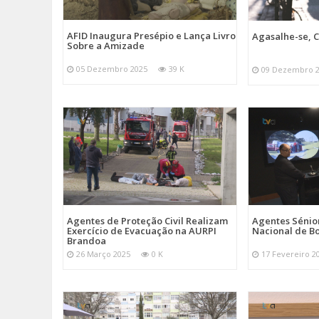
AFID Inaugura Presépio e Lança Livro
Agasalhe-se, C
Sobre a Amizade
05 Dezembro 2025
39 K
09 Dezembro 
Agentes de Proteção Civil Realizam
Agentes Sénior
Exercício de Evacuação na AURPI
Nacional de B
Brandoa
26 Março 2025
0 K
17 Fevereiro 2