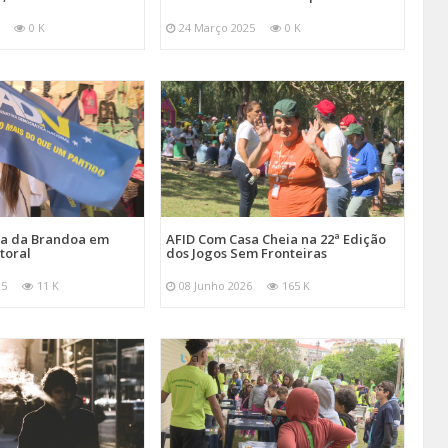
0 K
24 Março 2025
0 K
ira da Brandoa em
AFID Com Casa Cheia na 22ª Edição
toral
dos Jogos Sem Fronteiras
25
11 K
08 Junho 2026
165 K