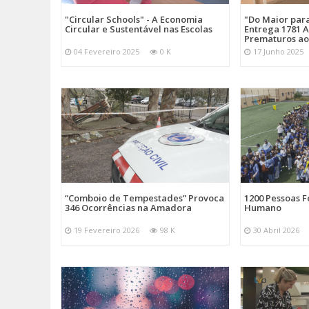
"Circular Schools" - A Economia
"Do Maior par
Circular e Sustentável nas Escolas
Entrega 1781 A
Prematuros ao
04 Fevereiro 2025
0 K
17 Junho 2025
“Comboio de Tempestades” Provoca
1200 Pessoas 
346 Ocorrências na Amadora
Humano
19 Fevereiro 2026
98 K
30 Abril 2026