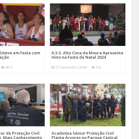
Esteve em Festa com
A.S.S. Alto Cova da Moura Apresenta
mação
Hino na Festa de Natal 2024
49 K
27 Dezembro 2024
0 K
r de Proteção Civil:
Academia Sénior Proteção Civil
, Mais Conhecimento
Planta Árvores no Parque Central