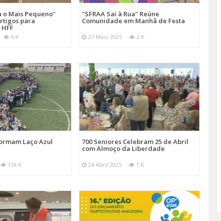
a o Mais Pequeno"
"SFRAA Sai à Rua" Reúne
rtigos para
Comunidade em Manhã de Festa
 HFF
6 K
27 Maio 2025
2 K
Formam Laço Azul
700 Seniores Celebram 25 de Abril
com Almoço da Liberdade
118 K
24 Abril 2025
1 K