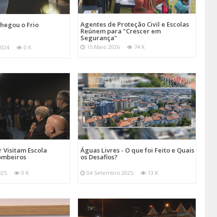
Agentes de Proteção Civil e Escolas
hegou o Frio
Reúnem para "Crescer em
Segurança"
15 Maio 2026
74 K
2024
0 K
 Visitam Escola
Águas Livres - O que foi Feito e Quais
ombeiros
os Desafios?
025
0 K
04 Setembro 2025
13 K