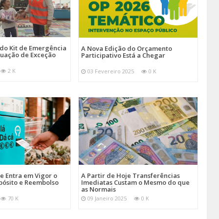
 do Kit de Emergência
A Nova Edição do Orçamento
tuação de Exceção
Participativo Está a Chegar
2 K
03 Fevereiro 2025
0 K
je Entra em Vigor o
A Partir de Hoje Transferências
pósito e Reembolso
Imediatas Custam o Mesmo do que
as Normais
70 K
09 Janeiro 2025
0 K