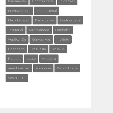
Parlamento
Oportunidade
Iniciativas
Internazionale
Internacional
Metodologias
Participativo
Continuidade
Territorial
Direccionado
Entidades
Verificar-Se
Convectivos
Instituto
Financiado
Freguesia
Situa-Se
Floresta
Iacute
Amadora
Amadorenses
Autarquia
Possibilidade
Sexta-Feira