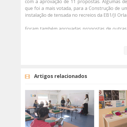
com a aprovação de 11 propostas. Algumas de
que foi a mais votada, para a Construção de um
instalação de tensada no recreios da EB1/JI Orl
Foram também aprovadas propostas de outras á
Parque Central e a colocação de EcoPontas e Pa
Conheça
aqui
as propostas vencedoras.
Categorias
Noticias
Atualidade
Artigos relacionados