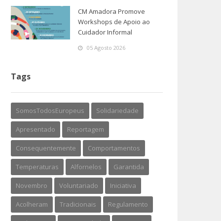
CM Amadora Promove
Workshops de Apoio ao
Cuidador Informal
05 Agosto 2026
Tags
SomosTodosEuropeus
Solidariedade
Apresentado
Reportagem
Consequentemente
Comportamentos
Temperaturas
Alfornelos
Garantida
Novembro
Voluntariado
Iniciativa
Acolheram
Tradicionais
Regulamento