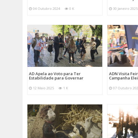
04 Outubro 2024
0 K
30 Janeiro 2025
AD Apela ao Voto para Ter
ADN Visita Fe
Estabilidade para Governar
Campanha Elei
12 Maio 2025
1 K
07 Outubro 20