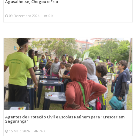
Agasalhe-se, Chegou o Frio
09 Dezembro 2024
0 K
Agentes de Proteção Civil e Escolas Reúnem para "Crescer em
Segurança"
15 Maio 2026
74 K