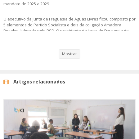
mandato de 2025 a 2029.
O executivo da Junta de Freguesia de Águas Livres ficou composto por
5 elementos do Partido Socialista e dois da coligação Amadora
Resolve, liderada pelo PSD. O presidente da Junta de Freguesia de
Águas Livres, Luís Ascensão, garantiu trabalho conjunto em prol da
freguesia.
Mostrar
Veja aqui a reportagem!
Artigos relacionados
Categorias
Noticias
Atualidade