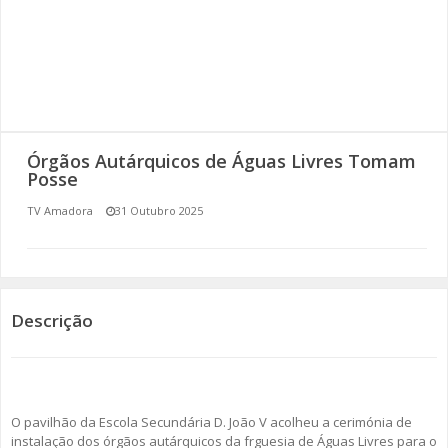
SOMOS TODOS EUROPEUS
ENCONTROS IMAGINÁRIOS
AMADORA LIGA À RESILIÊNCIA
Órgãos Autárquicos de Águas Livres Tomam
VEMOS OUVIMOS E LEMOS
Posse
TV Amadora
31 Outubro 2025
(RE) PENSAMENTOS
ECOMOVE-TE
HISTÓRIAS DE ABRIL
Descrição
O pavilhão da Escola Secundária D. João V acolheu a cerimónia de
instalação dos órgãos autárquicos da frguesia de Águas Livres para o