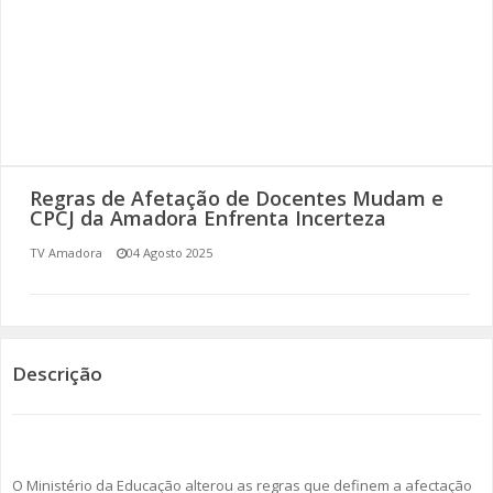
SOMOS TODOS EUROPEUS
ENCONTROS IMAGINÁRIOS
AMADORA LIGA À RESILIÊNCIA
VEMOS OUVIMOS E LEMOS
Regras de Afetação de Docentes Mudam e
CPCJ da Amadora Enfrenta Incerteza
(RE) PENSAMENTOS
TV Amadora
04 Agosto 2025
ECOMOVE-TE
HISTÓRIAS DE ABRIL
Descrição
O Ministério da Educação alterou as regras que definem a afectação