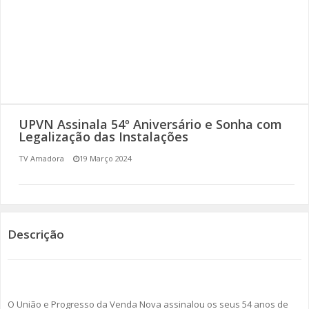
SOMOS TODOS EUROPEUS
ENCONTROS IMAGINÁRIOS
AMADORA LIGA À RESILIÊNCIA
VEMOS OUVIMOS E LEMOS
UPVN Assinala 54º Aniversário e Sonha com
Legalização das Instalações
(RE) PENSAMENTOS
TV Amadora
19 Março 2024
ECOMOVE-TE
HISTÓRIAS DE ABRIL
Descrição
O União e Progresso da Venda Nova assinalou os seus 54 anos de