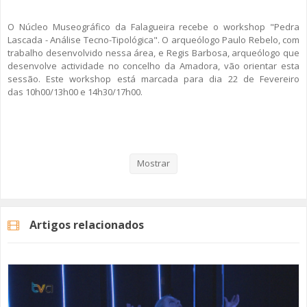
O Núcleo Museográfico da Falagueira recebe o workshop "Pedra
SOMOS TODOS EUROPEUS
Lascada - Análise Tecno-Tipológica". O arqueólogo Paulo Rebelo, com
trabalho desenvolvido nessa área, e Regis Barbosa, arqueólogo que
ENCONTROS IMAGINÁRIOS
desenvolve actividade no concelho da Amadora, vão orientar esta
sessão. Este workshop está marcada para dia 22 de Fevereiro
AMADORA LIGA À RESILIÊNCIA
das 10h00/13h00 e 14h30/17h00.
VEMOS OUVIMOS E LEMOS
Para mais informações consulte o seguinte link:
www.cm-
amadora.pt/noticias-cultura/1019-22-de-fevereiro-workshop-gratuito-
(RE) PENSAMENTOS
sobre-pedra-lascada
Mostrar
ECOMOVE-TE
HISTÓRIAS DE ABRIL
Artigos relacionados
Categorias
Noticias
Cultura