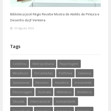
Biblioteca José Régio Recebe Mostra de Ateliês de Pintura e
Desenho da JF Venteira
03 Agosto 2026
Tags
Celebrou
Metropolitana
Reportagem
Miradouro
EnCantadas
Polifonia
Celavisa
Questionar
Recreios
Amadora
Irreverente
Personagem
Assinala
Biblioteca
Bedeteca
Situada
Internacional
Humanidade
Desenhada
Jornalista
Autarquia
Entregou