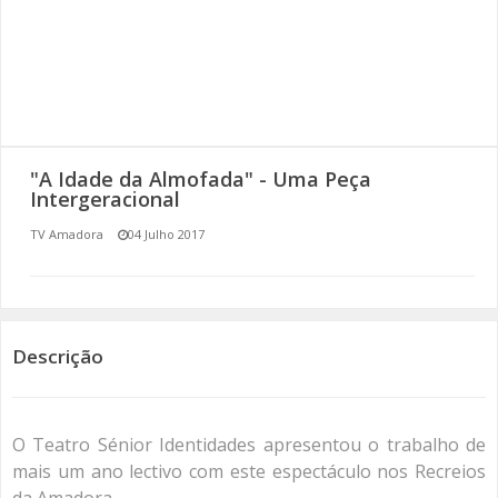
SOMOS TODOS EUROPEUS
ENCONTROS IMAGINÁRIOS
AMADORA LIGA À RESILIÊNCIA
"A Idade da Almofada" - Uma Peça
VEMOS OUVIMOS E LEMOS
Intergeracional
TV Amadora
04 Julho 2017
(RE) PENSAMENTOS
ECOMOVE-TE
HISTÓRIAS DE ABRIL
Descrição
O Teatro Sénior Identidades apresentou o trabalho de
mais um ano lectivo com este espectáculo nos Recreios