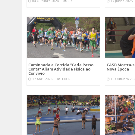
04 Outubro 2024
0 K
17 Junho 2025
Caminhada e Corrida “Cada Passo
CASB Mostra-s
Conta” Aliam Atividade Física ao
Nova Época
Convívio
17 Abril 2026
130 K
15 Outubro 20