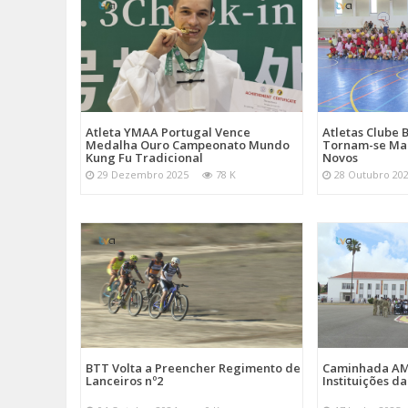
Atletas Clube 
Atleta YMAA Portugal Vence
Tornam-se Mad
Medalha Ouro Campeonato Mundo
Novos
Kung Fu Tradicional
28 Outubro 20
29 Dezembro 2025
78 K
BTT Volta a Preencher Regimento de
Caminhada A
Lanceiros nº2
Instituições d