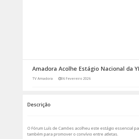
SOMOS TODOS EUROPEUS
ENCONTROS IMAGINÁRIOS
AMADORA LIGA À RESILIÊNCIA
VEMOS OUVIMOS E LEMOS
Amadora Acolhe Estágio Nacional da 
(RE) PENSAMENTOS
TV Amadora
06 Fevereiro 2026
ECOMOVE-TE
HISTÓRIAS DE ABRIL
Descrição
O Fórum Luís de Camões acolheu este estágio essencial pa
também para promover o convívio entre atletas.