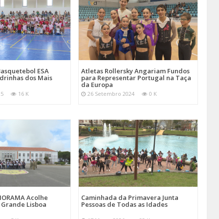
Basquetebol ESA
Atletas Rollersky Angariam Fundos
rinhas dos Mais
para Representar Portugal na Taça
da Europa
25
16 K
26 Setembro 2024
0 K
MORAMA Acolhe
Caminhada da Primavera Junta
a Grande Lisboa
Pessoas de Todas as Idades