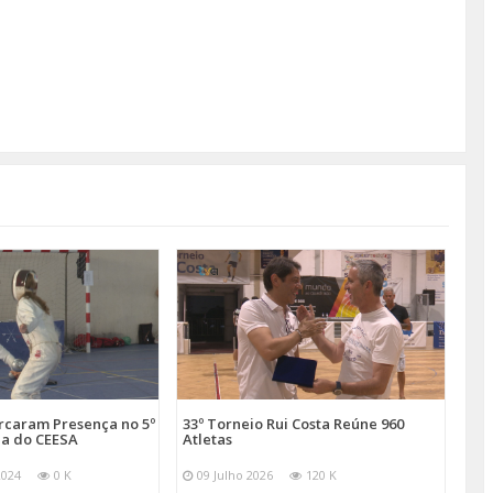
arcaram Presença no 5º
33º Torneio Rui Costa Reúne 960
a do CEESA
Atletas
2024
0 K
09 Julho 2026
120 K