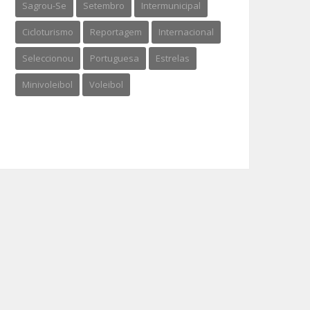
Sagrou-Se
Setembro
Intermunicipal
Cicloturismo
Reportagem
Internacional
Seleccionou
Portuguesa
Estrelas
Minivoleibol
Voleibol