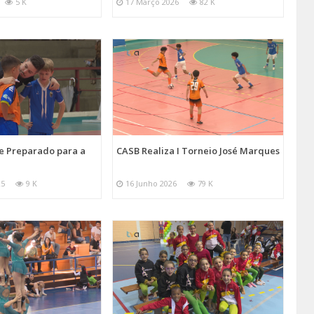
5 K
17 Março 2026
82 K
e Preparado para a
CASB Realiza I Torneio José Marques
25
9 K
16 Junho 2026
79 K