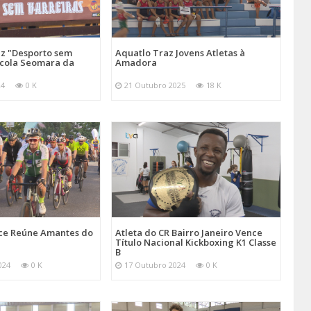
 "Desporto sem
Aquatlo Traz Jovens Atletas à
scola Seomara da
Amadora
24
0 K
21 Outubro 2025
18 K
ace Reúne Amantes do
Atleta do CR Bairro Janeiro Vence
Título Nacional Kickboxing K1 Classe
B
024
0 K
17 Outubro 2024
0 K