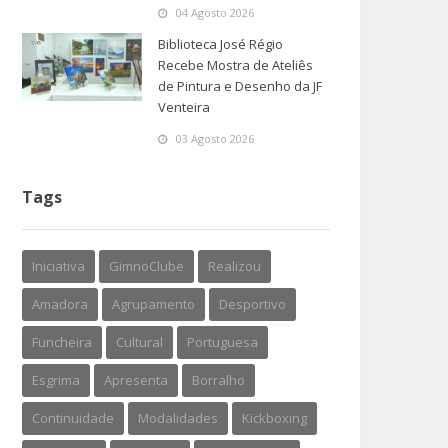
04 Agosto 2026
Biblioteca José Régio
Recebe Mostra de Ateliês
de Pintura e Desenho da JF
Venteira
03 Agosto 2026
Tags
Iniciativa
GimnoClube
Realizou
Amadora
Agrupamento
Desportivo
Funcheira
Cultural
Portuguesa
Esgrima
Apresenta
Borralho
Continuidade
Modalidades
Kickboxing