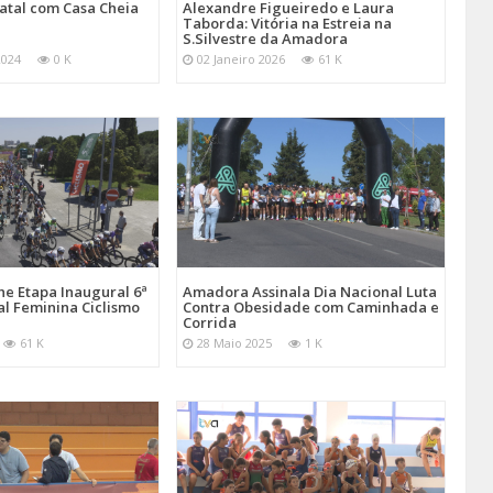
atal com Casa Cheia
Alexandre Figueiredo e Laura
Taborda: Vitória na Estreia na
S.Silvestre da Amadora
2024
0 K
02 Janeiro 2026
61 K
e Etapa Inaugural 6ª
Amadora Assinala Dia Nacional Luta
al Feminina Ciclismo
Contra Obesidade com Caminhada e
Corrida
61 K
28 Maio 2025
1 K