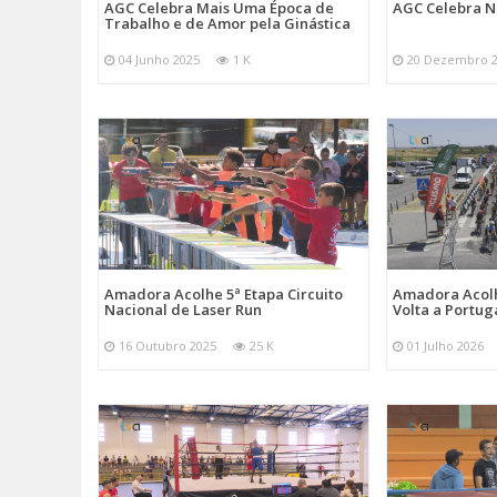
AGC Celebra Mais Uma Época de
AGC Celebra N
Trabalho e de Amor pela Ginástica
04 Junho 2025
1 K
20 Dezembro 
Amadora Acolhe 5ª Etapa Circuito
Amadora Acolh
Nacional de Laser Run
Volta a Portug
16 Outubro 2025
25 K
01 Julho 2026