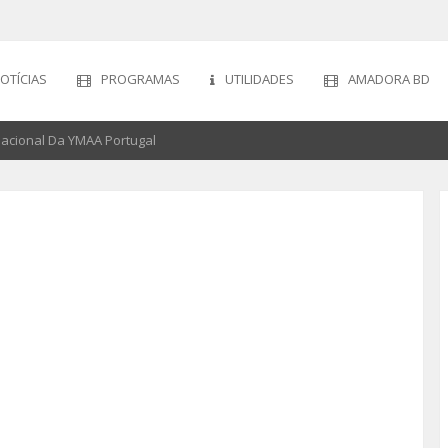
OTÍCIAS
PROGRAMAS
UTILIDADES
AMADORA BD
acional Da YMAA Portugal