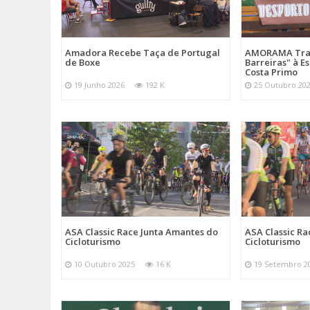
Amadora Recebe Taça de Portugal
AMORAMA Traz
de Boxe
Barreiras" à E
Costa Primo
19 Junho 2026
192 K
25 Outubro 20
ASA Classic Race Junta Amantes do
ASA Classic R
Cicloturismo
Cicloturismo
10 Outubro 2025
16 K
19 Setembro 2