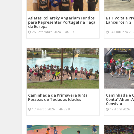
Atletas Rollersky Angariam Fundos
BTT Volta a P
para Representar Portugal na Taça
Lanceiros nº2
da Europa
26 Setembro 2024
0 K
04 Outubro 20
Caminhada da Primavera Junta
Caminhada e C
Pessoas de Todas as Idades
Conta” Aliam A
Convívio
17 Março 2026
82 K
17 Abril 2026