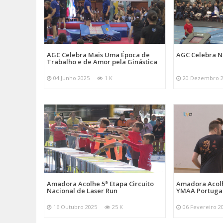
AGC Celebra Mais Uma Época de
AGC Celebra N
Trabalho e de Amor pela Ginástica
04 Junho 2025
1 K
20 Dezembro 
Amadora Acolhe 5ª Etapa Circuito
Amadora Acolh
Nacional de Laser Run
YMAA Portuga
16 Outubro 2025
25 K
06 Fevereiro 2