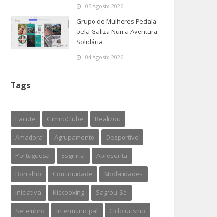
05 Agosto 2026
Grupo de Mulheres Pedala
pela Galiza Numa Aventura
Solidária
04 Agosto 2026
Tags
Eacute
GimnoClube
Realizou
Amadora
Agrupamento
Desportivo
Portuguesa
Esgrima
Apresenta
Borralho
Continuidade
Modalidades
Iniciativa
Kickboxing
Sagrou-Se
Setembro
Intermunicipal
Cicloturismo