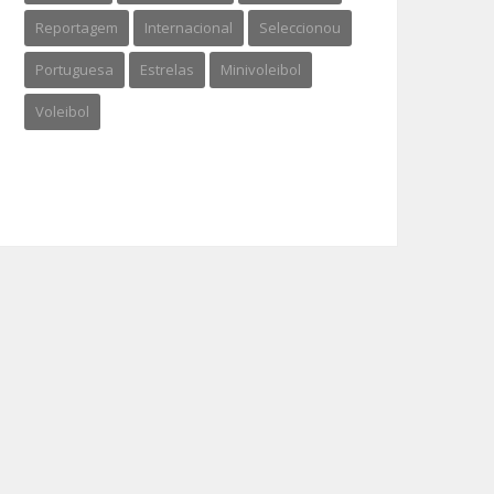
Reportagem
Internacional
Seleccionou
Portuguesa
Estrelas
Minivoleibol
Voleibol