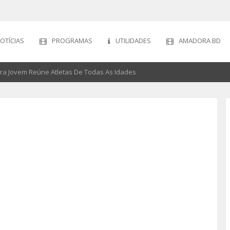
OTÍCIAS
PROGRAMAS
UTILIDADES
AMADORA BD
ira Jovem Reúne Atletas De Todas As Idades