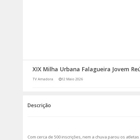
SOMOS TODOS EUROPEUS
ENCONTROS IMAGINÁRIOS
AMADORA LIGA À RESILIÊNCIA
VEMOS OUVIMOS E LEMOS
XIX Milha Urbana Falagueira Jovem Re
(RE) PENSAMENTOS
TV Amadora
12 Maio 2026
ECOMOVE-TE
HISTÓRIAS DE ABRIL
Descrição
Com cerca de 500 inscrições, nem a chuva parou os atleta