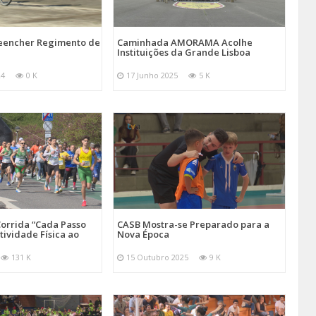
reencher Regimento de
Caminhada AMORAMA Acolhe
Instituições da Grande Lisboa
24
0 K
17 Junho 2025
5 K
orrida “Cada Passo
CASB Mostra-se Preparado para a
tividade Física ao
Nova Época
131 K
15 Outubro 2025
9 K