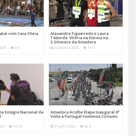
atal com Casa Cheia
Alexandre Figueiredo e Laura
Taborda: Vitória na Estreia na
S.Silvestre da Amadora
2024
0 K
02 Janeiro 2026
61 K
e Estágio Nacional da
Amadora Acolhe Etapa Inaugural 6ª
l
Volta a Portugal Feminina Ciclismo
026
131 K
01 Julho 2026
62 K