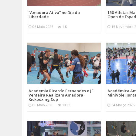
“Amadora Ativa” no Dia da
150 Atletas M
Liberdade
Open de Espad
06 Maio 2025
1 K
15 Novembro 
Academia Ricardo Fernandes e JF
Académica Am
Venteira Realizam Amadora
MiniVólei Junta
Kickboxing Cup
06 Maio 2026
103 K
24 Março 2025