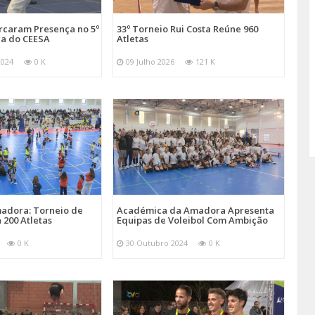
arcaram Presença no 5º
33º Torneio Rui Costa Reúne 960
a do CEESA
Atletas
2024
0 K
09 Julho 2026
121 K
adora: Torneio de
Académica da Amadora Apresenta
 200 Atletas
Equipas de Voleibol Com Ambição
0 K
30 Outubro 2024
0 K