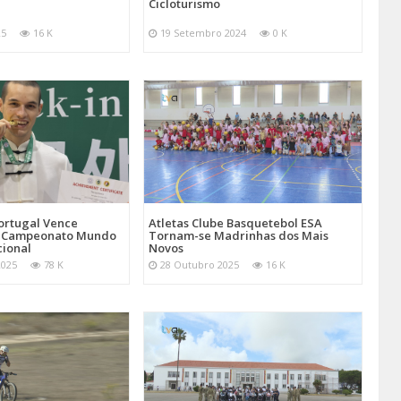
Cicloturismo
25
16 K
19 Setembro 2024
0 K
Atletas Clube Basquetebol ESA
ortugal Vence
Tornam-se Madrinhas dos Mais
 Campeonato Mundo
Novos
cional
28 Outubro 2025
16 K
2025
78 K