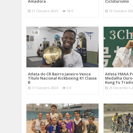
Amadora
Cicloturismo
21 Outubro 2025
18 K
10 Outubro 20
Atleta do CR Bairro Janeiro Vence
Atleta YMAA P
Título Nacional Kickboxing K1 Classe
Medalha Ouro
B
Kung Fu Tradi
17 Outubro 2024
0 K
29 Dezembro 