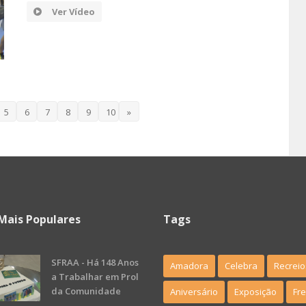
Ver Vídeo
5
6
7
8
9
10
»
Mais Populares
Tags
SFRAA - Há 148 Anos
Amadora
Celebra
Recreio
a Trabalhar em Prol
da Comunidade
Aniversário
Exposição
Fr