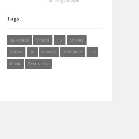
03 Agosto 2026
Tags
3D Videos
Videos
HD
Movies
Sports
3D
Movies
Animation
HD
Music
Recreation