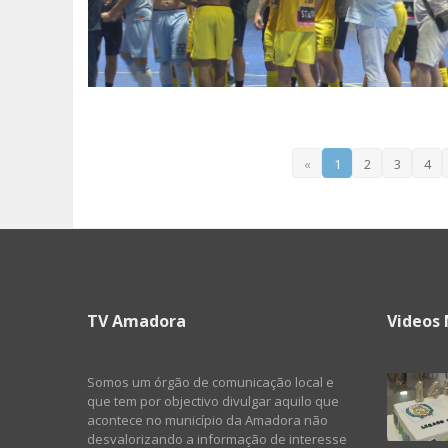
«
1
2
3
4
TV Amadora
Videos 
Somos um órgão de comunicação local e
que tem por objectivo divulgar aquilo que
acontece no município da Amadora não
desvalorizando a informação de interesse