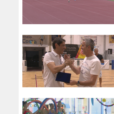
SOMOS TODOS EUROPEUS
ENCONTROS IMAGINÁRIOS
AMADORA LIGA À RESILIÊNCIA
VEMOS OUVIMOS E LEMOS
(RE) PENSAMENTOS
ECOMOVE-TE
HISTÓRIAS DE ABRIL