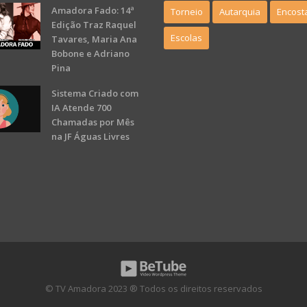
Amadora Fado: 14ª
Torneio
Autarquia
Encost
Edição Traz Raquel
Escolas
Tavares, Maria Ana
Bobone e Adriano
Pina
Sistema Criado com
IA Atende 700
Chamadas por Mês
na JF Águas Livres
© TV Amadora 2023 ® Todos os direitos reservados