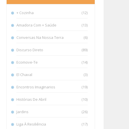
+ Cozinha
(12)
Amadora Com + Saúde
(13)
Conversas Na Nossa Terra
(6)
Discurso Direto
(89)
Ecomove-Te
(14)
El Chaval
(3)
Encontros Imaginarios
(19)
Histórias De Abril
(10)
Jardins
(26)
Liga À Resiliência
(17)