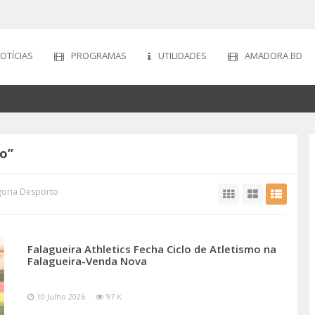
OTÍCIAS
PROGRAMAS
UTILIDADES
AMADORA BD
to”
goria Desporto
Falagueira Athletics Fecha Ciclo de Atletismo na
Falagueira-Venda Nova
10 Julho 2026
97 K