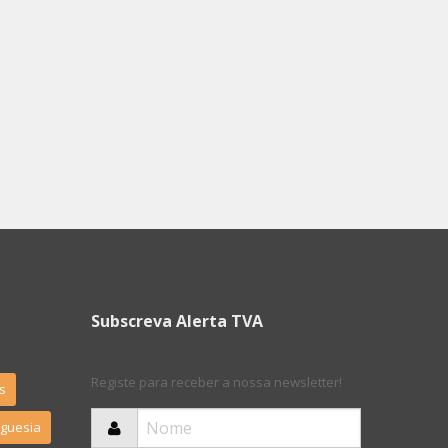
Subscreva Alerta TVA
Registe para receber a nossa newsletter!
s
eguesia