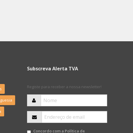
Subscreva Alerta TVA
Registe para receber a nossa newsletter!
s
eguesia
a
Concordo com a
Política de