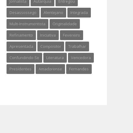
Jornalista
Autarquia
Entregou
Desassossego
Alentejano
Integrada
Multi-Instrumentista
Originalidade
Refinamento
Iniciativa
Fevereiro
Apresentada
Compositor
Trabalhar
Confundindo-Se
Literatura
Vencedora
Presidentes
Amadorense
Fernandes