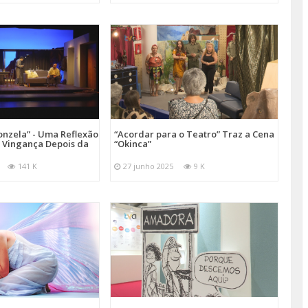
onzela” - Uma Reflexão
“Acordar para o Teatro” Traz a Cena
e Vingança Depois da
“Okinca”
141 K
27 junho 2025
9 K