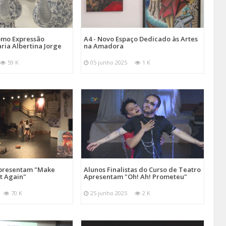
omo Expressão
A4 - Novo Espaço Dedicado às Artes
aria Albertina Jorge
na Amadora
59 K
05 junho 2025
1 K
Apresentam "Make
Alunos Finalistas do Curso de Teatro
at Again"
Apresentam "Oh! Ah! Prometeu"
70 K
25 junho 2025
2 K