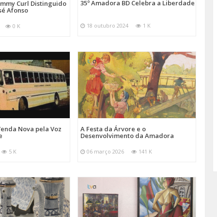
35º Amadora BD Celebra a Liberdade
emmy Curl Distinguido
sé Afonso
18 outubro 2024
1 K
0 K
Venda Nova pela Voz
A Festa da Árvore e o
e
Desenvolvimento da Amadora
5 K
06 março 2026
141 K