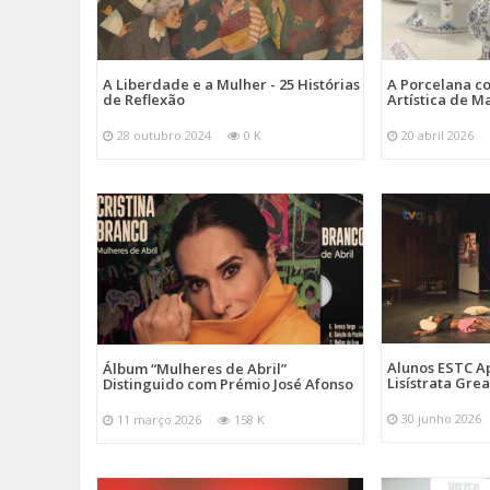
A Liberdade e a Mulher - 25 Histórias
A Porcelana c
de Reflexão
Artística de M
28 outubro 2024
0 K
20 abril 2026
Alunos ESTC 
Álbum “Mulheres de Abril”
Lisístrata Gre
Distinguido com Prémio José Afonso
30 junho 2026
11 março 2026
158 K