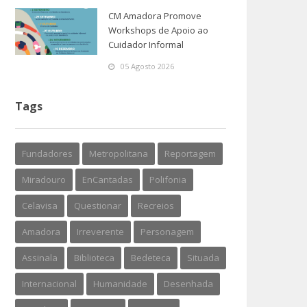
CM Amadora Promove
Workshops de Apoio ao
Cuidador Informal
05 Agosto 2026
Tags
Fundadores
Metropolitana
Reportagem
Miradouro
EnCantadas
Polifonia
Celavisa
Questionar
Recreios
Amadora
Irreverente
Personagem
Assinala
Biblioteca
Bedeteca
Situada
Internacional
Humanidade
Desenhada