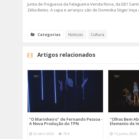
Junta de Freguesia da Falagueira-Venda Nova, da EB1 San
Zélia Betes. A capa e arranjos são de Dominika Stiger.Veja
SOMOS TODOS EUROPEUS
ENCONTROS IMAGINÁRIOS
Categorias
Noticias
Cultura
AMADORA LIGA À RESILIÊNCIA
Artigos relacionados
VEMOS OUVIMOS E LEMOS
(RE) PENSAMENTOS
ECOMOVE-TE
HISTÓRIAS DE ABRIL
"O Marinheiro" de Fernando Pessoa -
"Olhos Bem Ab
A Nova Produção do TPN
Elemento de I
22 abril 2026
76 K
15 junho 2026