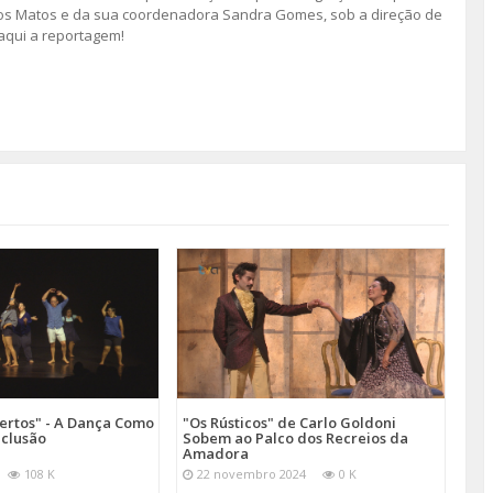
tos Matos e da sua coordenadora Sandra Gomes, sob a direção de
 aqui a reportagem!
ertos" - A Dança Como
"Os Rústicos" de Carlo Goldoni
nclusão
Sobem ao Palco dos Recreios da
Amadora
108 K
22 novembro 2024
0 K