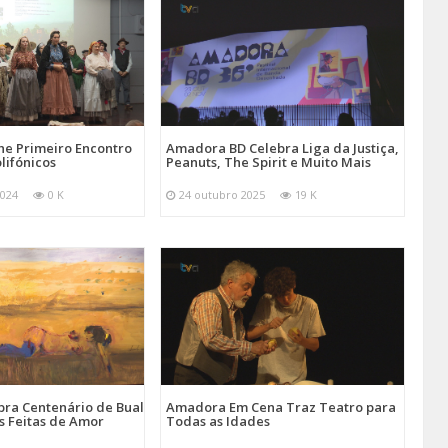
e Primeiro Encontro
Amadora BD Celebra Liga da Justiça,
lifónicos
Peanuts, The Spirit e Muito Mais
024
0 K
24 outubro 2025
19 K
ra Centenário de Bual
Amadora Em Cena Traz Teatro para
s Feitas de Amor
Todas as Idades