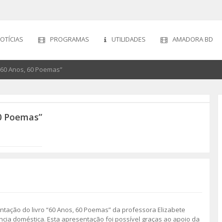
OTÍCIAS
PROGRAMAS
UTILIDADES
AMADORA BD
“60 Anos, 60 Poemas”
60 Poemas”
tação do livro “60 Anos, 60 Poemas” da professora Elizabete
ência doméstica. Esta apresentação foi possível graças ao apoio da