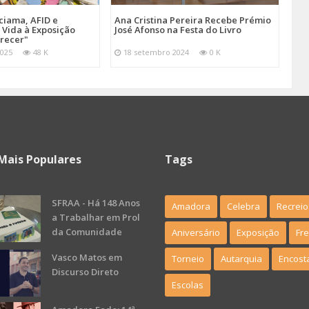
iama, AFID e
Ana Cristina Pereira Recebe Prémio
Vida à Exposição
José Afonso na Festa do Livro
arecer"
025
48 K
18 setembro 2024
0 K
Mais Populares
Tags
SFRAA - Há 148 Anos
Amadora
Celebra
Recreio
a Trabalhar em Prol
da Comunidade
Aniversário
Exposição
Fr
Vasco Matos em
Torneio
Autarquia
Encost
Discurso Direto
Escolas