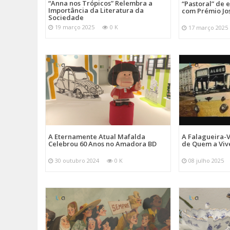
“Anna nos Trópicos” Relembra a
“Pastoral” de 
Importância da Literatura da
com Prémio Jo
Sociedade
19 março 2025
0 K
17 março 2025
A Eternamente Atual Mafalda
A Falagueira-
Celebrou 60 Anos no Amadora BD
de Quem a Viv
30 outubro 2024
0 K
08 julho 2025