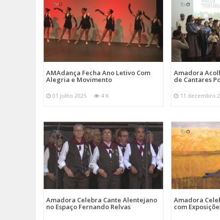
AMAdança Fecha Ano Letivo Com
Amadora Acolh
Alegria e Movimento
de Cantares Po
01 julho 2025
4 K
11 dezembro 2
Amadora Celebra Cante Alentejano
Amadora Celeb
no Espaço Fernando Relvas
com Exposiçõe