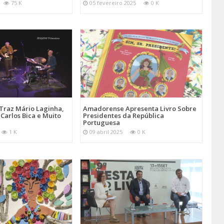
75 K
05 fevereiro 2025
0 K
Traz Mário Laginha,
Amadorense Apresenta Livro Sobre
Carlos Bica e Muito
Presidentes da República
Portuguesa
1 K
09 abril 2025
0 K