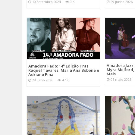
10 setembro 2024
0 K
29 junho 2026
Amadora Jazz 
Amadora Fado: 14ª Edição Traz
Myra Melford, 
Raquel Tavares, Maria Ana Bobone e
Mais
Adriano Pina
06 maio 2025
28 julho 2026
47 K