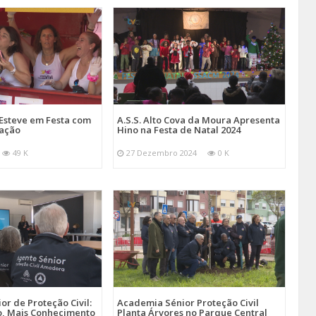
Esteve em Festa com
A.S.S. Alto Cova da Moura Apresenta
mação
Hino na Festa de Natal 2024
49 K
27 Dezembro 2024
0 K
r de Proteção Civil:
Academia Sénior Proteção Civil
, Mais Conhecimento
Planta Árvores no Parque Central