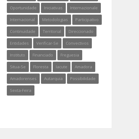
Oportunidade
Iniciativas
Internazionale
Internacional
Metodologias
Participativo
Continuidade
Territorial
Direccionado
Entidades
Verificar-Se
Convectivos
Instituto
Financiado
Freguesia
Situa-Se
Floresta
Iacute
Amadora
Amadorenses
Autarquia
Possibilidade
Sexta-Feira