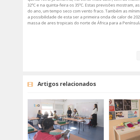
32ºC e na quinta-feira os 35ºC. Estas previsões mostram, 
do ano, um tempo seco com vento fraco. Também as mínimas
a possibilidade de esta ser a primeira onda de calor de 
massa de ares tropicais do norte de África para a Península
A Proteção Civil da Amadora alerta, assim, os grupos de p
doenças crónicas, para adotarem medidas de autoproteção,
prolongada, nas horas de maior calor e adaptar as habit
Imagem: Unsplash
Artigos relacionados
Categorias
Noticias
Atualidade