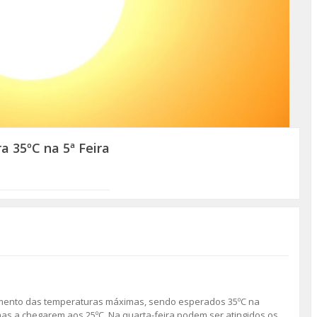
 35ºC na 5ª Feira
mento das temperaturas máximas, sendo esperados 35ºC na
imas a chegarem aos 25ºC. Na quarta-feira podem ser atingidos os