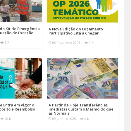
 do Kit de Emergência
A Nova Edição do Orçamento
tuação de Exceção
Participativo Está a Chegar
2 K
03 Fevereiro 2025
0 K
je Entra em Vigor o
A Partir de Hoje Transferências
pósito e Reembolso
Imediatas Custam o Mesmo do que
as Normais
70 K
09 Janeiro 2025
0 K