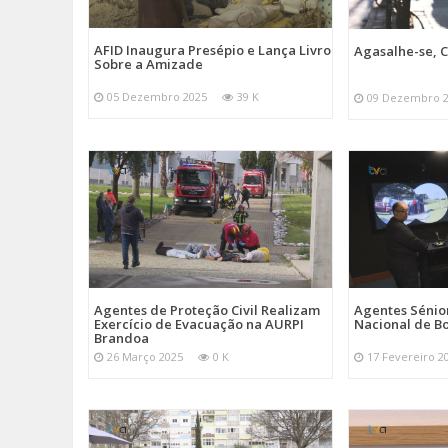
AFID Inaugura Presépio e Lança Livro
Agasalhe-se, C
Sobre a Amizade
05 Dezembro 2025
39 K
09 Dezembro 
Agentes de Proteção Civil Realizam
Agentes Sénior
Exercício de Evacuação na AURPI
Nacional de B
Brandoa
26 Março 2025
0 K
17 Fevereiro 2