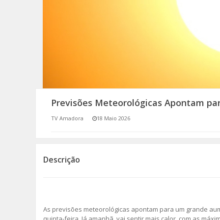
SOMOS TODOS EUROPEUS
ENCONTROS IMAGINÁRIOS
AMADORA LIGA À RESILIÊNCIA
VEMOS OUVIMOS E LEMOS
Previsões Meteorológicas Apontam para
(RE) PENSAMENTOS
TV Amadora
18 Maio 2026
ECOMOVE-TE
HISTÓRIAS DE ABRIL
Descrição
As previsões meteorológicas apontam para um grande au
quinta-feira. Já amanhã, vai sentir mais calor, com as máx