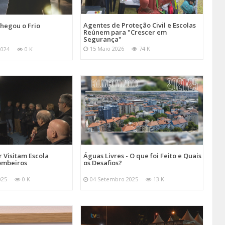
Agentes de Proteção Civil e Escolas
hegou o Frio
Reúnem para "Crescer em
Segurança"
15 Maio 2026
74 K
2024
0 K
 Visitam Escola
Águas Livres - O que foi Feito e Quais
ombeiros
os Desafios?
025
0 K
04 Setembro 2025
13 K