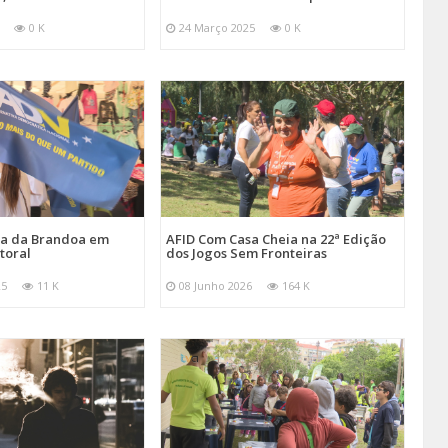
0 K
24 Março 2025
0 K
ira da Brandoa em
AFID Com Casa Cheia na 22ª Edição
toral
dos Jogos Sem Fronteiras
25
11 K
08 Junho 2026
164 K