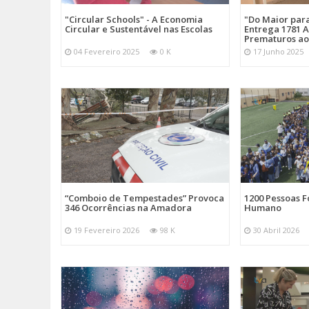
"Circular Schools" - A Economia
"Do Maior par
Circular e Sustentável nas Escolas
Entrega 1781 A
Prematuros ao
04 Fevereiro 2025
0 K
17 Junho 2025
“Comboio de Tempestades” Provoca
1200 Pessoas 
346 Ocorrências na Amadora
Humano
19 Fevereiro 2026
98 K
30 Abril 2026