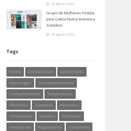
05 Agosto 2026
Grupo de Mulheres Pedala
pela Galiza Numa Aventura
Solidária
04 Agosto 2026
Tags
Venha
Solidariedade
Apresentado
Reportagem
Consequentemente
Comportamentos
Temperaturas
Alfornelos
Garantida
Novembro
Voluntariado
Iniciativa
Acolheram
Tradicionais
Regulamento
Parlamento