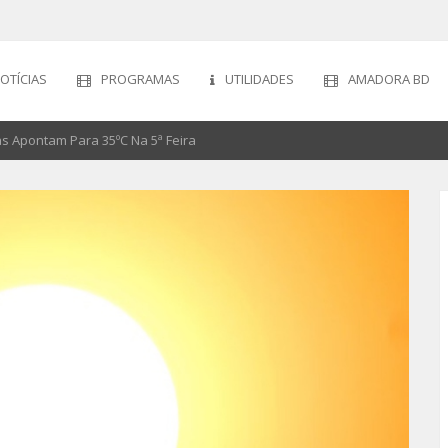
OTÍCIAS
PROGRAMAS
UTILIDADES
AMADORA BD
s Apontam Para 35ºC Na 5ª Feira