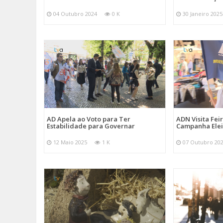
04 Outubro 2024
0 K
30 Janeiro 2025
AD Apela ao Voto para Ter
ADN Visita Fe
Estabilidade para Governar
Campanha Elei
12 Maio 2025
1 K
07 Outubro 20