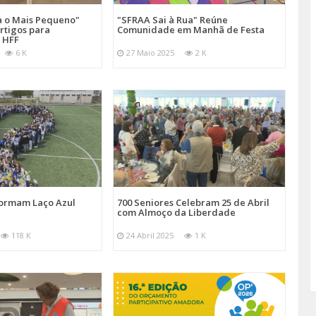
a o Mais Pequeno"
"SFRAA Sai à Rua" Reúne
rtigos para
Comunidade em Manhã de Festa
 HFF
6 K
27 Maio 2025
2 K
Formam Laço Azul
700 Seniores Celebram 25 de Abril
com Almoço da Liberdade
118 K
24 Abril 2025
1 K