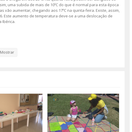
assim, uma subida de mais de 10ºC do que é normal para esta época
 vão aumentar, chegando aos 17ºC na quinta-feira. Existe, assim,
2026. Este aumento de temperatura deve-se a uma deslocação de
 Ibérica.
essoas mais vulneráveis, pessoas idosas, crianças e pacientes com
 como manter-se hidratado, evitar a exposição ao sol, de forma
ações ao aumento de temperatura.
Mostrar