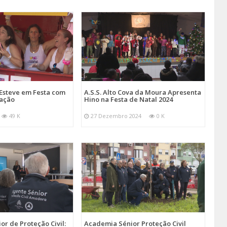
Esteve em Festa com
A.S.S. Alto Cova da Moura Apresenta
mação
Hino na Festa de Natal 2024
49 K
27 Dezembro 2024
0 K
r de Proteção Civil:
Academia Sénior Proteção Civil