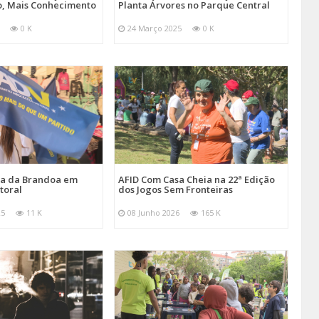
, Mais Conhecimento
Planta Árvores no Parque Central
0 K
24 Março 2025
0 K
ira da Brandoa em
AFID Com Casa Cheia na 22ª Edição
toral
dos Jogos Sem Fronteiras
25
11 K
08 Junho 2026
165 K