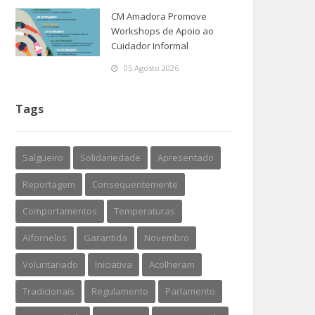
CM Amadora Promove
Workshops de Apoio ao
Cuidador Informal
05 Agosto 2026
Tags
Salgueiro
Solidariedade
Apresentado
Reportagem
Consequentemente
Comportamentos
Temperaturas
Alfornelos
Garantida
Novembro
Voluntariado
Iniciativa
Acolheram
Tradicionais
Regulamento
Parlamento