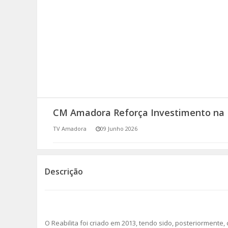
SOMOS TODOS EUROPEUS
ENCONTROS IMAGINÁRIOS
AMADORA LIGA À RESILIÊNCIA
VEMOS OUVIMOS E LEMOS
CM Amadora Reforça Investimento na 
(RE) PENSAMENTOS
TV Amadora
09 Junho 2026
ECOMOVE-TE
HISTÓRIAS DE ABRIL
Descrição
O Reabilita foi criado em 2013, tendo sido, posteriormente, c