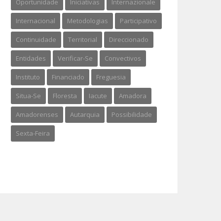
Oportunidade
Iniciativas
Internazionale
Internacional
Metodologias
Participativo
Continuidade
Territorial
Direccionado
Entidades
Verificar-Se
Convectivos
Instituto
Financiado
Freguesia
Situa-Se
Floresta
Iacute
Amadora
Amadorenses
Autarquia
Possibilidade
Sexta-Feira