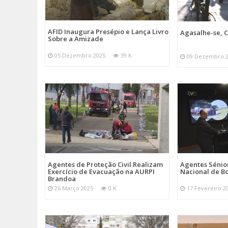
AFID Inaugura Presépio e Lança Livro
Agasalhe-se, C
Sobre a Amizade
05 Dezembro 2025
39 K
09 Dezembro 
Agentes de Proteção Civil Realizam
Agentes Sénior
Exercício de Evacuação na AURPI
Nacional de B
Brandoa
26 Março 2025
0 K
17 Fevereiro 2