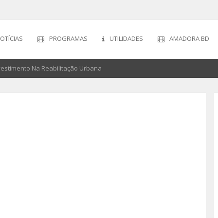
OTÍCIAS
PROGRAMAS
UTILIDADES
AMADORA BD
estimento Na Reabilitação Urbana