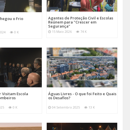
Agentes de Proteção Civil e Escolas
hegou o Frio
Reúnem para "Crescer em
Segurança"
15 Maio 2026
74 K
2024
0 K
 Visitam Escola
Águas Livres - O que foi Feito e Quais
ombeiros
os Desafios?
025
0 K
04 Setembro 2025
13 K