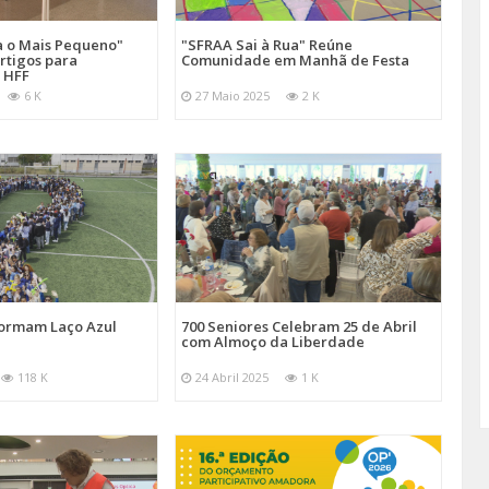
a o Mais Pequeno"
"SFRAA Sai à Rua" Reúne
rtigos para
Comunidade em Manhã de Festa
 HFF
6 K
27 Maio 2025
2 K
Formam Laço Azul
700 Seniores Celebram 25 de Abril
com Almoço da Liberdade
118 K
24 Abril 2025
1 K