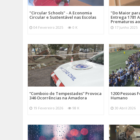
"Circular Schools" - A Economia
"Do Maior par
Circular e Sustentável nas Escolas
Entrega 1781 A
Prematuros ao
04 Fevereiro 2025
0 K
17 Junho 2025
“Comboio de Tempestades” Provoca
1200 Pessoas 
346 Ocorrências na Amadora
Humano
19 Fevereiro 2026
98 K
30 Abril 2026