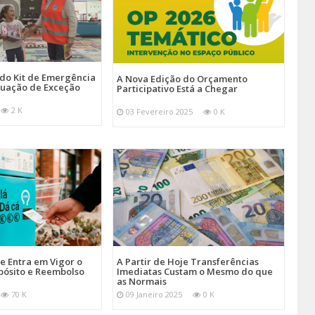
 do Kit de Emergência
A Nova Edição do Orçamento
tuação de Exceção
Participativo Está a Chegar
2 K
03 Fevereiro 2025
0 K
je Entra em Vigor o
A Partir de Hoje Transferências
pósito e Reembolso
Imediatas Custam o Mesmo do que
as Normais
70 K
09 Janeiro 2025
0 K