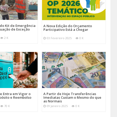
 do Kit de Emergência
A Nova Edição do Orçamento
tuação de Exceção
Participativo Está a Chegar
2 K
03 Fevereiro 2025
0 K
je Entra em Vigor o
A Partir de Hoje Transferências
pósito e Reembolso
Imediatas Custam o Mesmo do que
as Normais
70 K
09 Janeiro 2025
0 K