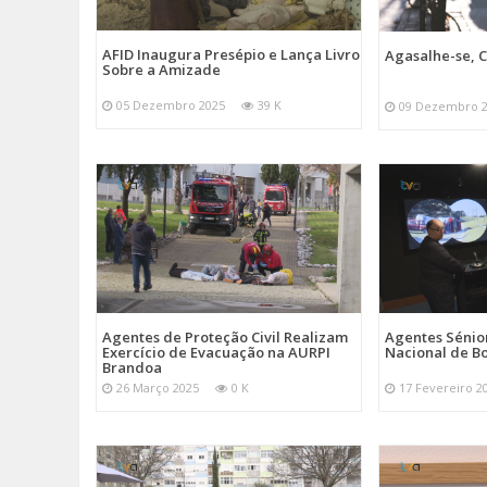
AFID Inaugura Presépio e Lança Livro
Agasalhe-se, C
Sobre a Amizade
05 Dezembro 2025
39 K
09 Dezembro 
Agentes de Proteção Civil Realizam
Agentes Sénior
Exercício de Evacuação na AURPI
Nacional de B
Brandoa
26 Março 2025
0 K
17 Fevereiro 2