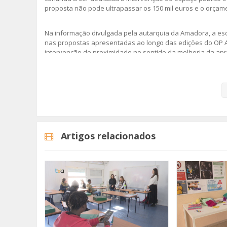
proposta não pode ultrapassar os 150 mil euros e o orçamen
Na informação divulgada pela autarquia da Amadora, a es
nas propostas apresentadas ao longo das edições do OP
intervenção de proximidade no sentido da melhoria da apr
Pode apresentar a sua proposta no período entre 10 de Fev
selecionadas serão colocadas a votação entre 12 de Maio e
Mais Informações
Artigos relacionados
Imagem: CM Amadora
Categorias
Noticias
Atualidade