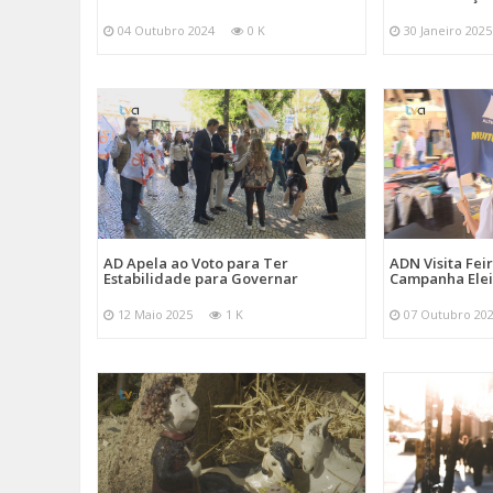
04 Outubro 2024
0 K
30 Janeiro 2025
AD Apela ao Voto para Ter
ADN Visita Fe
Estabilidade para Governar
Campanha Elei
12 Maio 2025
1 K
07 Outubro 20