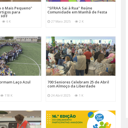
a o Mais Pequeno"
"SFRAA Sai à Rua" Reúne
rtigos para
Comunidade em Manhã de Festa
 HFF
6 K
27 Maio 2025
2 K
Formam Laço Azul
700 Seniores Celebram 25 de Abril
com Almoço da Liberdade
118 K
24 Abril 2025
1 K