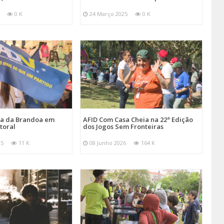
0 K
24 Março 2025
0 K
ira da Brandoa em
AFID Com Casa Cheia na 22ª Edição
toral
dos Jogos Sem Fronteiras
25
11 K
08 Junho 2026
164 K