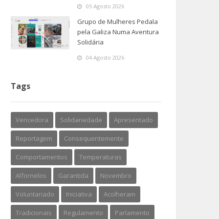
05 Agosto 2026
Grupo de Mulheres Pedala
pela Galiza Numa Aventura
Solidária
04 Agosto 2026
Tags
Vencedora
Solidariedade
Apresentado
Reportagem
Consequentemente
Comportamentos
Temperaturas
Alfornelos
Garantida
Novembro
Voluntariado
Iniciativa
Acolheram
Tradicionais
Regulamento
Parlamento