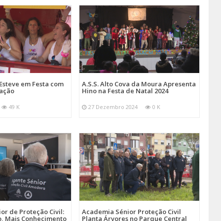
Esteve em Festa com
A.S.S. Alto Cova da Moura Apresenta
mação
Hino na Festa de Natal 2024
49 K
27 Dezembro 2024
0 K
r de Proteção Civil:
Academia Sénior Proteção Civil
, Mais Conhecimento
Planta Árvores no Parque Central