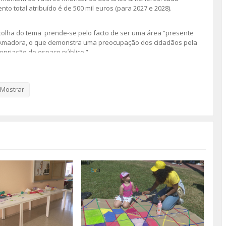
to total atribuído é de 500 mil euros (para 2027 e 2028).
colha do tema prende-se pelo facto de ser uma área “presente
 Amadora, o que demonstra uma preocupação dos cidadãos pela
opriação do espaço público.”
ereiro e 3 de Março. Posteriormente à análise das propostas, as
 2 de Junho.
Mostrar