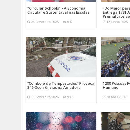
"Circular Schools" - A Economia
"Do Maior par
Circular e Sustentável nas Escolas
Entrega 1781 A
Prematuros ao
04 Fevereiro 2025
0 K
17 Junho 2025
“Comboio de Tempestades” Provoca
1200 Pessoas 
346 Ocorrências na Amadora
Humano
19 Fevereiro 2026
98 K
30 Abril 2026