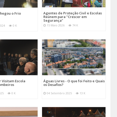
Agentes de Proteção Civil e Escolas
hegou o Frio
Reúnem para "Crescer em
Segurança"
15 Maio 2026
74 K
2024
0 K
 Visitam Escola
Águas Livres - O que foi Feito e Quais
ombeiros
os Desafios?
025
0 K
04 Setembro 2025
13 K