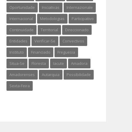
Oportunidade
Iniciativas
Internazionale
Internacional
Metodologias
Participativo
Continuidade
Territorial
Direccionado
Entidades
Verificar-Se
Convectivos
Instituto
Financiado
Freguesia
Situa-Se
Floresta
Iacute
Amadora
Amadorenses
Autarquia
Possibilidade
Sexta-Feira