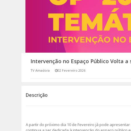
SOMOS TODOS EUROPEUS
ENCONTROS IMAGINÁRIOS
AMADORA LIGA À RESILIÊNCIA
VEMOS OUVIMOS E LEMOS
Intervenção no Espaço Público Volta a
(RE) PENSAMENTOS
TV Amadora
02 Fevereiro 2026
ECOMOVE-TE
HISTÓRIAS DE ABRIL
Descrição
A partir do próximo dia 10 de Fevereiro já pode apresentar
continua a ser dedicada à intervenção do espaço público 