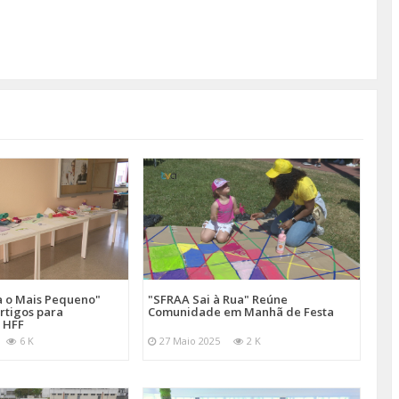
a o Mais Pequeno"
"SFRAA Sai à Rua" Reúne
rtigos para
Comunidade em Manhã de Festa
 HFF
6 K
27 Maio 2025
2 K