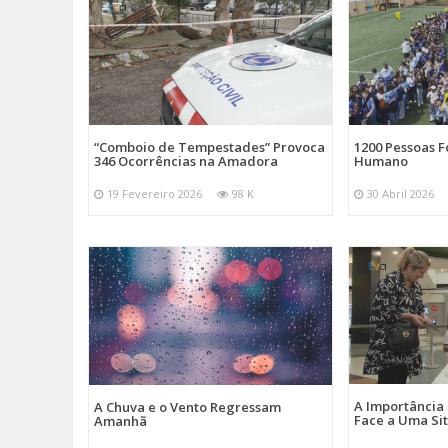
“Comboio de Tempestades” Provoca
1200 Pessoas 
346 Ocorrências na Amadora
Humano
19 Fevereiro 2026
98 K
30 Abril 2026
A Importância
A Chuva e o Vento Regressam
Face a Uma Si
Amanhã