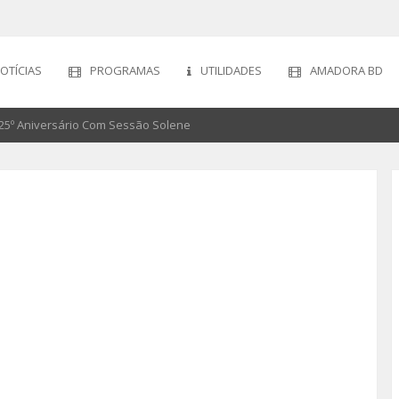
OTÍCIAS
PROGRAMAS
UTILIDADES
AMADORA BD
25º Aniversário Com Sessão Solene