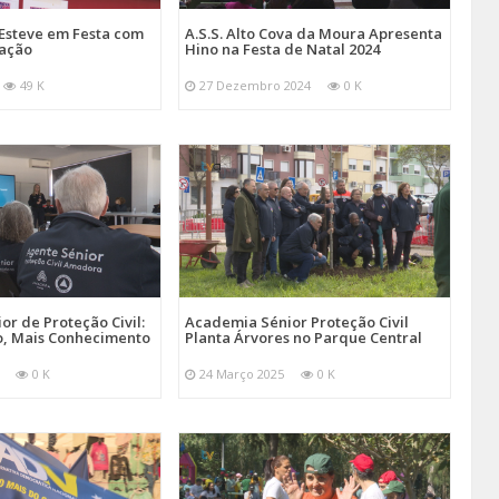
Esteve em Festa com
A.S.S. Alto Cova da Moura Apresenta
mação
Hino na Festa de Natal 2024
49 K
27 Dezembro 2024
0 K
r de Proteção Civil:
Academia Sénior Proteção Civil
, Mais Conhecimento
Planta Árvores no Parque Central
0 K
24 Março 2025
0 K