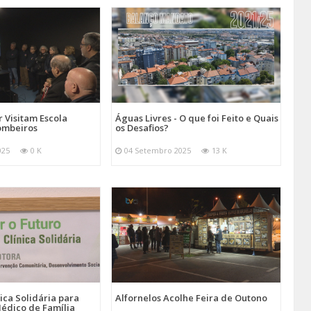
 Visitam Escola
Águas Livres - O que foi Feito e Quais
ombeiros
os Desafios?
025
0 K
04 Setembro 2025
13 K
nica Solidária para
Alfornelos Acolhe Feira de Outono
édico de Família