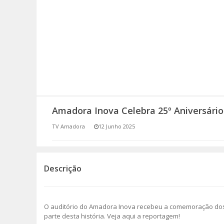
SOMOS TODOS EUROPEUS
ENCONTROS IMAGINÁRIOS
AMADORA LIGA À RESILIÊNCIA
VEMOS OUVIMOS E LEMOS
Amadora Inova Celebra 25º Aniversári
(RE) PENSAMENTOS
TV Amadora
12 Junho 2025
ECOMOVE-TE
HISTÓRIAS DE ABRIL
Descrição
O auditório do Amadora Inova recebeu a comemoração do
parte desta história. Veja aqui a reportagem!