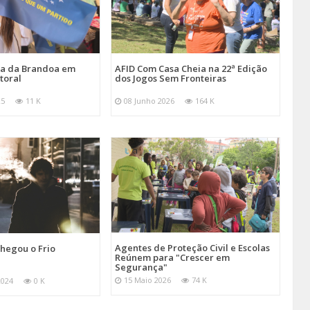
ira da Brandoa em
AFID Com Casa Cheia na 22ª Edição
toral
dos Jogos Sem Fronteiras
25
11 K
08 Junho 2026
164 K
Agentes de Proteção Civil e Escolas
hegou o Frio
Reúnem para "Crescer em
Segurança"
15 Maio 2026
74 K
2024
0 K