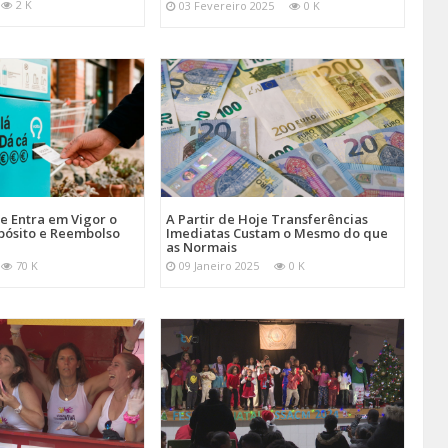
2 K
03 Fevereiro 2025
0 K
je Entra em Vigor o
A Partir de Hoje Transferências
pósito e Reembolso
Imediatas Custam o Mesmo do que
as Normais
70 K
09 Janeiro 2025
0 K