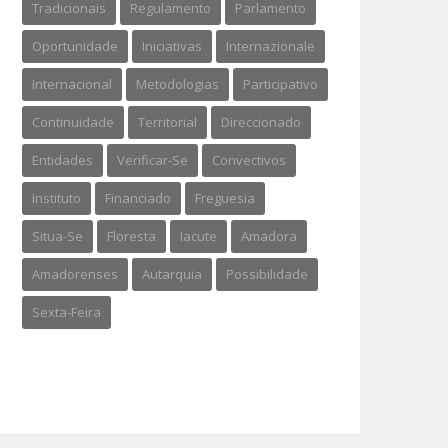
Tradicionais
Regulamento
Parlamento
Oportunidade
Iniciativas
Internazionale
Internacional
Metodologias
Participativo
Continuidade
Territorial
Direccionado
Entidades
Verificar-Se
Convectivos
Instituto
Financiado
Freguesia
Situa-Se
Floresta
Iacute
Amadora
Amadorenses
Autarquia
Possibilidade
Sexta-Feira