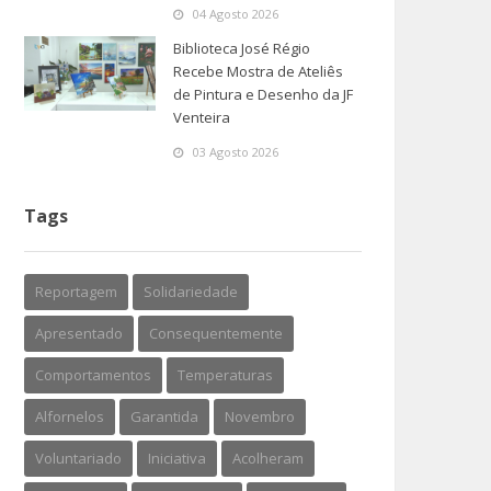
04 Agosto 2026
Biblioteca José Régio
Recebe Mostra de Ateliês
de Pintura e Desenho da JF
Venteira
03 Agosto 2026
Tags
Reportagem
Solidariedade
Apresentado
Consequentemente
Comportamentos
Temperaturas
Alfornelos
Garantida
Novembro
Voluntariado
Iniciativa
Acolheram