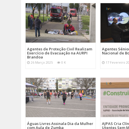
Agentes de Proteção Civil Realizam
Agentes Sénior
Exercício de Evacuação na AURPI
Nacional de B
Brandoa
26 Março 2025
0 K
17 Fevereiro 2
Águas Livres Assinala Dia da Mulher
AJPAS Cria Clí
com Aula de Zumba
Utentes Sem M