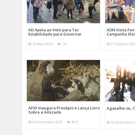
AD Apela ao Voto para Ter
ADN Visita Fe
Estabilidade para Governar
Campanha Elei
12 Maio 2025
1 K
07 Outubro 20
AFID Inaugura Presépio e Lança Livro
Agasalhe-se, C
Sobre a Amizade
05 Dezembro 2025
39 K
09 Dezembro 