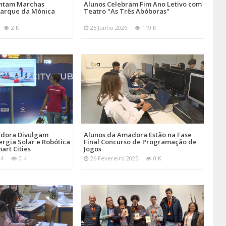
entam Marchas
Alunos Celebram Fim Ano Letivo com
Parque da Mónica
Teatro "As Três Abóboras"
2 K
25 Junho 2026
119 K
adora Divulgam
Alunos da Amadora Estão na Fase
ergia Solar e Robótica
Final Concurso de Programação de
art Cities
Jogos
24
0 K
26 Fevereiro 2025
0 K