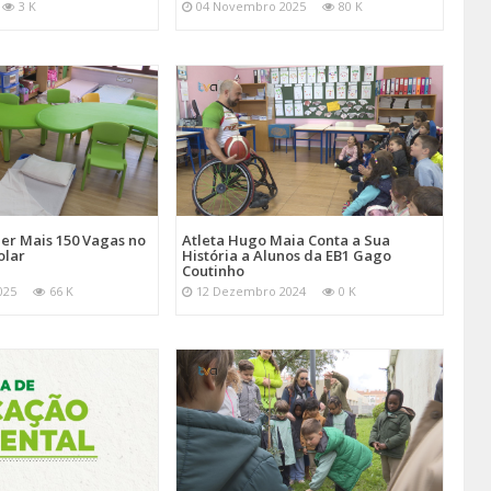
3 K
04 Novembro 2025
80 K
er Mais 150 Vagas no
Atleta Hugo Maia Conta a Sua
olar
História a Alunos da EB1 Gago
Coutinho
025
66 K
12 Dezembro 2024
0 K