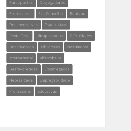
Participantes
DevJogadores
Professores
Eco-Conselho
Realizou
Desenvolveram
Espectativas
Sexta-Feira
Ultrapassadas
Dificuldades
Desenvolvido
Bibliotecas
Nascimento
Internacional
Alfarrobeira
Desfavorecidas
Encarregados
Necessidade
Empregabilidade
Profissional
Educativas