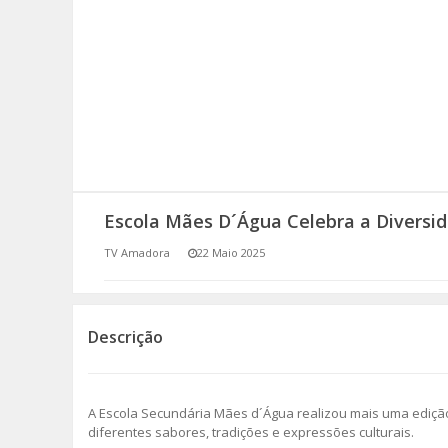
SOMOS TODOS EUROPEUS
ENCONTROS IMAGINÁRIOS
AMADORA LIGA À RESILIÊNCIA
VEMOS OUVIMOS E LEMOS
Escola Mães D´Água Celebra a Diversid
(RE) PENSAMENTOS
TV Amadora
22 Maio 2025
ECOMOVE-TE
HISTÓRIAS DE ABRIL
Descrição
A Escola Secundária Mães d´Água realizou mais uma edição
diferentes sabores, tradições e expressões culturais.