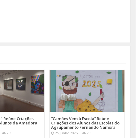
a" Reúne Criações
“Camões Vem à Escola” Reúne
s Alunos da Amadora
Criações dos Alunos das Escolas do
Agrupamento Fernando Namora
2 K
25 Junho 2025
2 K