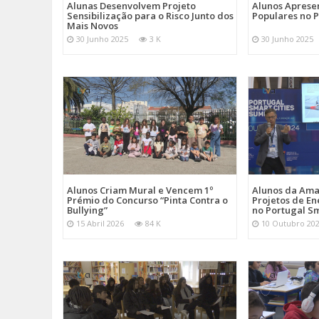
Alunas Desenvolvem Projeto
Alunos Apres
Sensibilização para o Risco Junto dos
Populares no 
Mais Novos
30 Junho 2025
3 K
30 Junho 2025
Alunos Criam Mural e Vencem 1º
Alunos da Am
Prémio do Concurso “Pinta Contra o
Projetos de En
Bullying”
no Portugal Sm
15 Abril 2026
84 K
10 Outubro 20