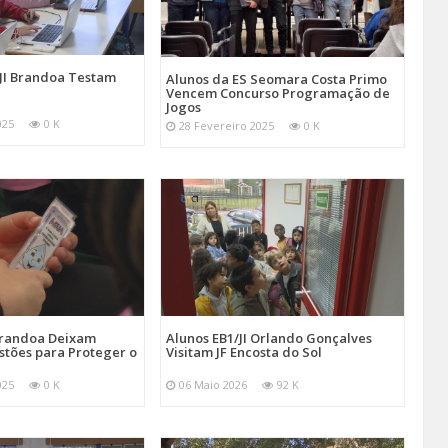
/JI Brandoa Testam
Alunos da ES Seomara Costa Primo
Vencem Concurso Programação de
Jogos
025
0 K
28 Fevereiro 2025
0 K
 Brandoa Deixam
Alunos EB1/JI Orlando Gonçalves
stões para Proteger o
Visitam JF Encosta do Sol
025
0 K
06 Maio 2026
92 K