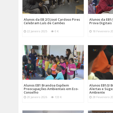
Alunos da EB 2/3 José Cardoso Pires
Alunos da EB1
Celebram Luís de Camões
Prova Digitais
22 Janeiro 2025
0 K
18 Fevereiro 2
Alunos EB1 Brandoa Expõem
Alunos EB1/JI
Preocupações Ambientais em Eco-
Alertas e Suge
Conselho
Ambiente
20 Janeiro 2026
133 K
28 Fevereiro 2