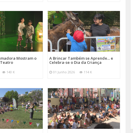
 Amadora Mostram o
A Brincar Também se Aprende... e
 Teatro
Celebra-se o Dia da Criança
140 K
01 Junho 2026
114 K