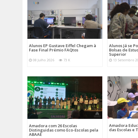
Alunos EP Gustave Eiffel Chegam à
Alunos Já se 
Fase Final Prémio FAQtos
Bolsas de Estu
Superior
08 Julho 2026
73 K
13 Setembro 2
Amadora Educ
Amadora com 26 Escolas
das Escolas e
Distinguidas como Eco-Escolas pela
ABAAE