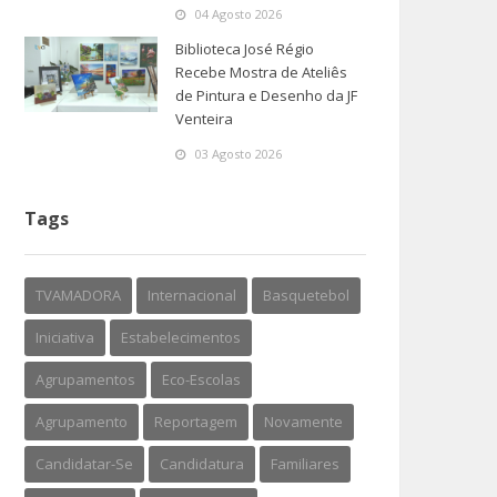
04 Agosto 2026
Biblioteca José Régio
Recebe Mostra de Ateliês
de Pintura e Desenho da JF
Venteira
03 Agosto 2026
Tags
TVAMADORA
Internacional
Basquetebol
Iniciativa
Estabelecimentos
Agrupamentos
Eco-Escolas
Agrupamento
Reportagem
Novamente
Candidatar-Se
Candidatura
Familiares