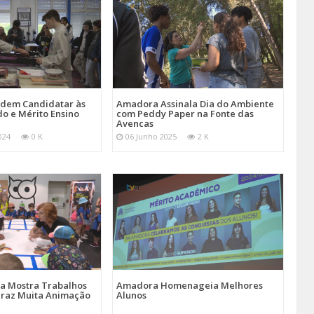
Podem Candidatar às
Amadora Assinala Dia do Ambiente
do e Mérito Ensino
com Peddy Paper na Fonte das
Avencas
024
0 K
06 Junho 2025
2 K
a Mostra Trabalhos
Amadora Homenageia Melhores
 Traz Muita Animação
Alunos