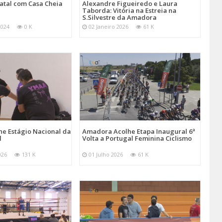
atal com Casa Cheia
Alexandre Figueiredo e Laura
Taborda: Vitória na Estreia na
S.Silvestre da Amadora
2024
0 K
02 Janeiro 2026
61 K
e Estágio Nacional da
Amadora Acolhe Etapa Inaugural 6ª
l
Volta a Portugal Feminina Ciclismo
026
131 K
01 Julho 2026
61 K