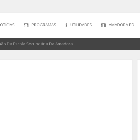
OTÍCIAS
PROGRAMAS
UTILIDADES
AMADORA BD
lhão Da Escola Secundária Da Amadora