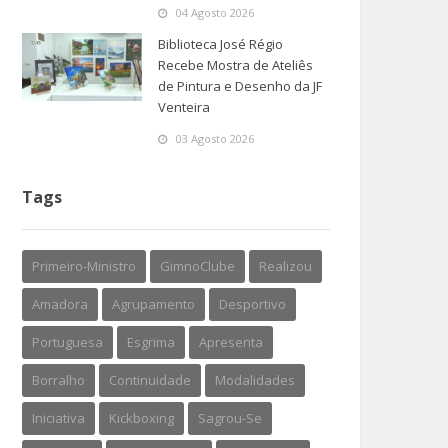
04 Agosto 2026
Biblioteca José Régio
Recebe Mostra de Ateliês
de Pintura e Desenho da JF
Venteira
03 Agosto 2026
Tags
Primeiro-Ministro
GimnoClube
Realizou
Amadora
Agrupamento
Desportivo
Portuguesa
Esgrima
Apresenta
Borralho
Continuidade
Modalidades
Iniciativa
Kickboxing
Sagrou-Se