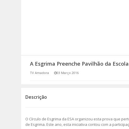
SOMOS TODOS EUROPEUS
ENCONTROS IMAGINÁRIOS
AMADORA LIGA À RESILIÊNCIA
VEMOS OUVIMOS E LEMOS
A Esgrima Preenche Pavilhão da Escol
(RE) PENSAMENTOS
TV Amadora
03 Março 2016
ECOMOVE-TE
HISTÓRIAS DE ABRIL
Descrição
O Círculo de Esgrima da ESA organizou esta prova que per
de Esgrima. Este ano, esta iniciativa contou com a partici