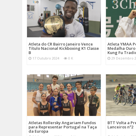
Atleta do CR Bairro Janeiro Vence
Atleta YMAA P
Título Nacional Kickboxing K1 Classe
Medalha Ouro
B
Kung Fu Tradi
17 Outubro 2024
0 K
29 Dezembro 
Atletas Rollersky Angariam Fundos
BTT Volta a P
para Representar Portugal na Taça
Lanceiros nº2
da Europa