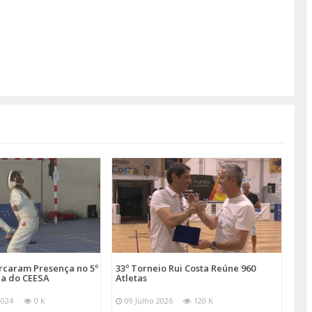
arcaram Presença no 5º
33º Torneio Rui Costa Reúne 960
a do CEESA
Atletas
2024
0 K
09 Julho 2026
120 K