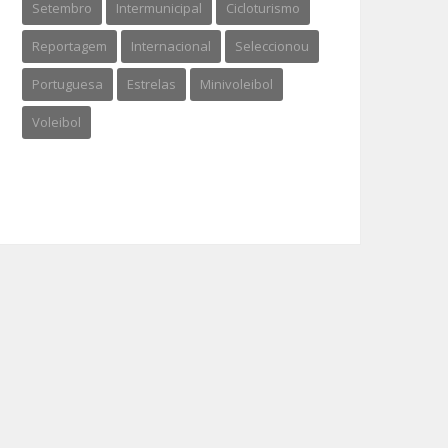
Setembro
Intermunicipal
Cicloturismo
Reportagem
Internacional
Seleccionou
Portuguesa
Estrelas
Minivoleibol
Voleibol