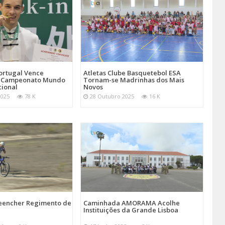
Atletas Clube Basquetebol ESA
ortugal Vence
Tornam-se Madrinhas dos Mais
 Campeonato Mundo
Novos
cional
28 Outubro 2025
16 K
2025
78 K
reencher Regimento de
Caminhada AMORAMA Acolhe
Instituições da Grande Lisboa