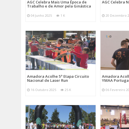
AGC Celebra Mais Uma Época de
AGC Celebra N
Trabalho e de Amor pela Ginástica
04 Junho 2025
1 K
20 Dezembro 
Amadora Acolhe 5ª Etapa Circuito
Amadora Acolh
Nacional de Laser Run
YMAA Portuga
16 Outubro 2025
25 K
06 Fevereiro 2