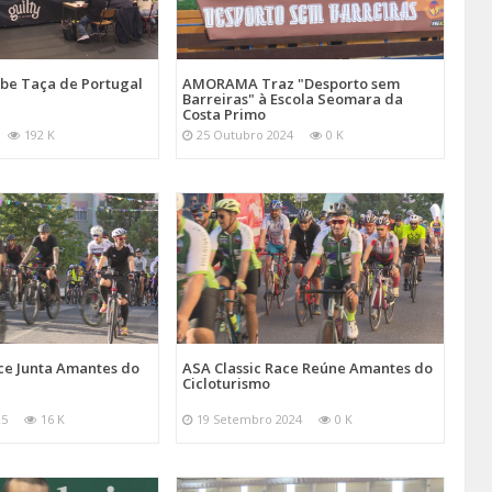
be Taça de Portugal
AMORAMA Traz "Desporto sem
Barreiras" à Escola Seomara da
Costa Primo
192 K
25 Outubro 2024
0 K
ce Junta Amantes do
ASA Classic Race Reúne Amantes do
Cicloturismo
25
16 K
19 Setembro 2024
0 K