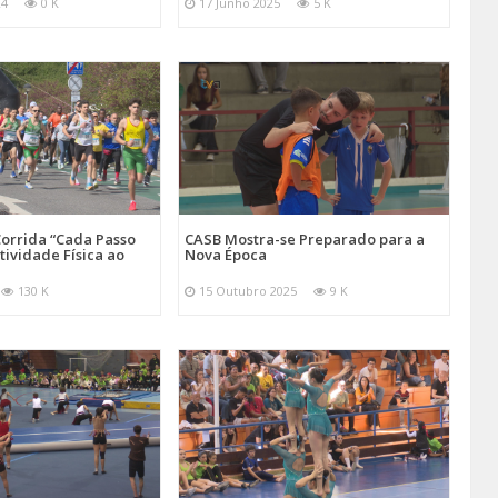
24
0 K
17 Junho 2025
5 K
orrida “Cada Passo
CASB Mostra-se Preparado para a
tividade Física ao
Nova Época
130 K
15 Outubro 2025
9 K