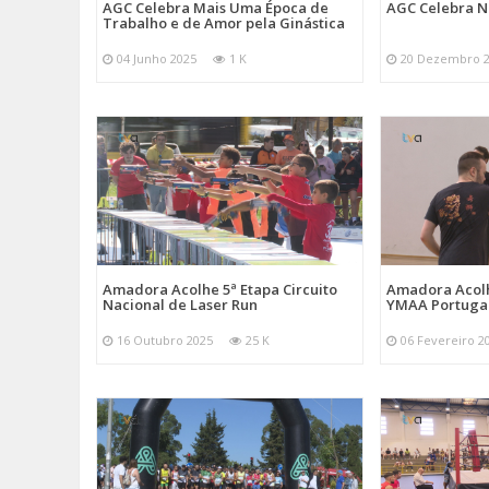
AGC Celebra Mais Uma Época de
AGC Celebra N
Trabalho e de Amor pela Ginástica
04 Junho 2025
1 K
20 Dezembro 
Amadora Acolhe 5ª Etapa Circuito
Amadora Acolh
Nacional de Laser Run
YMAA Portuga
16 Outubro 2025
25 K
06 Fevereiro 2