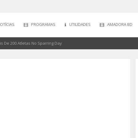
OTÍCIAS
PROGRAMAS
UTILIDADES
AMADORA BD
ais De 200 Atletas No Sparring Day