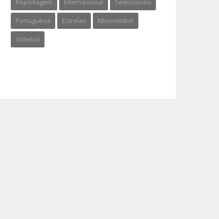
Reportagem
Internacional
Seleccionou
Portuguesa
Estrelas
Minivoleibol
Voleibol