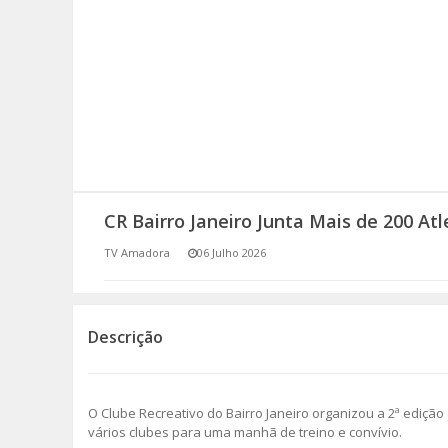
SOMOS TODOS EUROPEUS
ENCONTROS IMAGINÁRIOS
AMADORA LIGA À RESILIÊNCIA
VEMOS OUVIMOS E LEMOS
CR Bairro Janeiro Junta Mais de 200 At
(RE) PENSAMENTOS
TV Amadora
06 Julho 2026
ECOMOVE-TE
HISTÓRIAS DE ABRIL
Descrição
O Clube Recreativo do Bairro Janeiro organizou a 2ª edição 
vários clubes para uma manhã de treino e convívio.