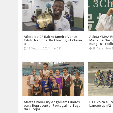
Atleta do CR Bairro Janeiro Vence
Atleta YMAA P
Título Nacional Kickboxing K1 Classe
Medalha Ouro
B
Kung Fu Tradi
17 Outubro 2024
0 K
29 Dezembro 
Atletas Rollersky Angariam Fundos
BTT Volta a P
para Representar Portugal na Taça
Lanceiros nº2
da Europa