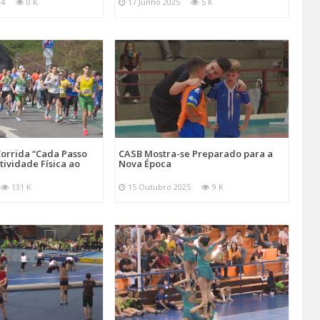
24
0 K
17 Junho 2025
5 K
orrida “Cada Passo
CASB Mostra-se Preparado para a
tividade Física ao
Nova Época
131 K
15 Outubro 2025
9 K