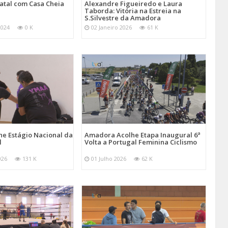
atal com Casa Cheia
Alexandre Figueiredo e Laura
Taborda: Vitória na Estreia na
S.Silvestre da Amadora
2024
0 K
02 Janeiro 2026
61 K
e Estágio Nacional da
Amadora Acolhe Etapa Inaugural 6ª
l
Volta a Portugal Feminina Ciclismo
026
131 K
01 Julho 2026
62 K