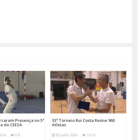
arcaram Presença no 5º
33º Torneio Rui Costa Reúne 960
a do CEESA
Atletas
2024
0 K
09 Julho 2026
121 K