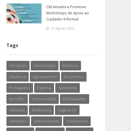
CM Amadora Promove
Workshops de Apoio ao
Cuidador Informal
05 Agosto 2026
Tags
Fernando
GimnoClube
Realizou
Amadora
Agrupamento
Desportivo
Portuguesa
Esgrima
Apresenta
Borralho
Continuidade
Modalidades
Iniciativa
Kickboxing
Sagrou-Se
Setembro
Intermunicipal
Cicloturismo