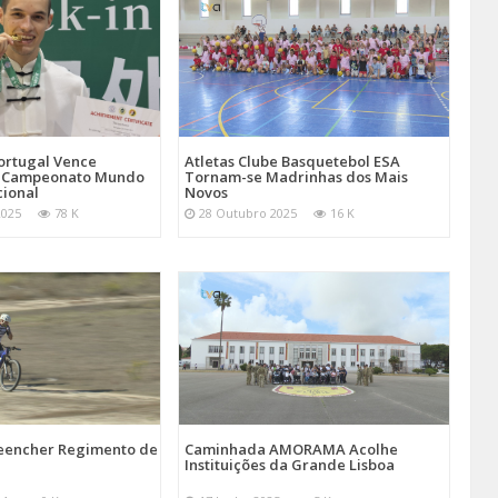
Atletas Clube Basquetebol ESA
ortugal Vence
Tornam-se Madrinhas dos Mais
 Campeonato Mundo
Novos
cional
28 Outubro 2025
16 K
2025
78 K
reencher Regimento de
Caminhada AMORAMA Acolhe
Instituições da Grande Lisboa