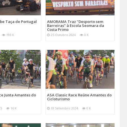
be Taça de Portugal
AMORAMA Traz "Desporto sem
Barreiras" à Escola Seomara da
Costa Primo
193 K
25 Outubro 2024
0 K
ce Junta Amantes do
ASA Classic Race Reúne Amantes do
Cicloturismo
25
16 K
19 Setembro 2024
0 K