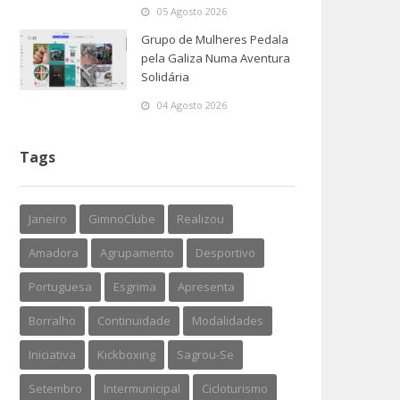
05 Agosto 2026
Grupo de Mulheres Pedala
pela Galiza Numa Aventura
Solidária
04 Agosto 2026
Tags
Janeiro
GimnoClube
Realizou
Amadora
Agrupamento
Desportivo
Portuguesa
Esgrima
Apresenta
Borralho
Continuidade
Modalidades
Iniciativa
Kickboxing
Sagrou-Se
Setembro
Intermunicipal
Cicloturismo