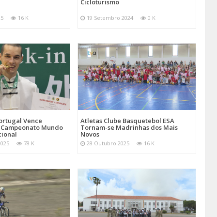
Cicloturismo
25
16 K
19 Setembro 2024
0 K
Atletas Clube Basquetebol ESA
ortugal Vence
Tornam-se Madrinhas dos Mais
 Campeonato Mundo
Novos
cional
28 Outubro 2025
16 K
2025
78 K