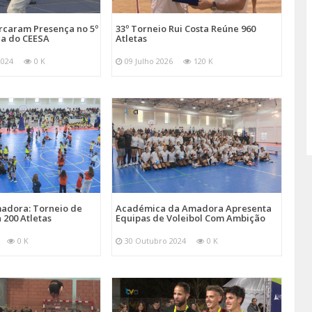
arcaram Presença no 5º
33º Torneio Rui Costa Reúne 960
a do CEESA
Atletas
2024
0 K
09 Julho 2026
120 K
adora: Torneio de
Académica da Amadora Apresenta
 200 Atletas
Equipas de Voleibol Com Ambição
0 K
30 Outubro 2024
0 K