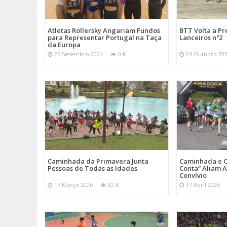
Atletas Rollersky Angariam Fundos
BTT Volta a P
para Representar Portugal na Taça
Lanceiros nº2
da Europa
26 Setembro 2024
0 K
04 Outubro 20
Caminhada da Primavera Junta
Caminhada e C
Pessoas de Todas as Idades
Conta” Aliam A
Convívio
17 Março 2026
82 K
17 Abril 2026