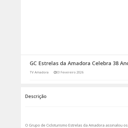
SOMOS TODOS EUROPEUS
ENCONTROS IMAGINÁRIOS
AMADORA LIGA À RESILIÊNCIA
VEMOS OUVIMOS E LEMOS
GC Estrelas da Amadora Celebra 38 An
(RE) PENSAMENTOS
TV Amadora
03 Fevereiro 2026
ECOMOVE-TE
HISTÓRIAS DE ABRIL
Descrição
O Grupo de Cicloturismo Estrelas da Amadora assinalou os