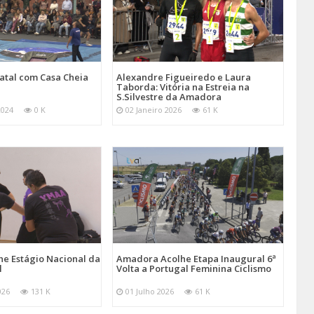
atal com Casa Cheia
Alexandre Figueiredo e Laura
Taborda: Vitória na Estreia na
S.Silvestre da Amadora
2024
0 K
02 Janeiro 2026
61 K
e Estágio Nacional da
Amadora Acolhe Etapa Inaugural 6ª
l
Volta a Portugal Feminina Ciclismo
026
131 K
01 Julho 2026
61 K