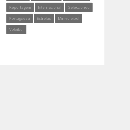
Reportagem
Internacional
Seleccionou
Portuguesa
Estrelas
Minivoleibol
Voleibol