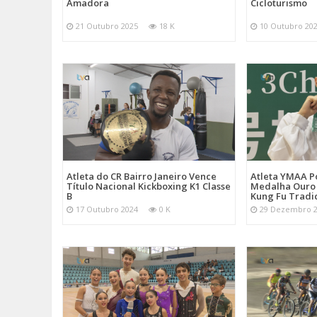
Amadora
Cicloturismo
21 Outubro 2025
18 K
10 Outubro 20
Atleta do CR Bairro Janeiro Vence
Atleta YMAA P
Título Nacional Kickboxing K1 Classe
Medalha Ouro
B
Kung Fu Tradi
17 Outubro 2024
0 K
29 Dezembro 