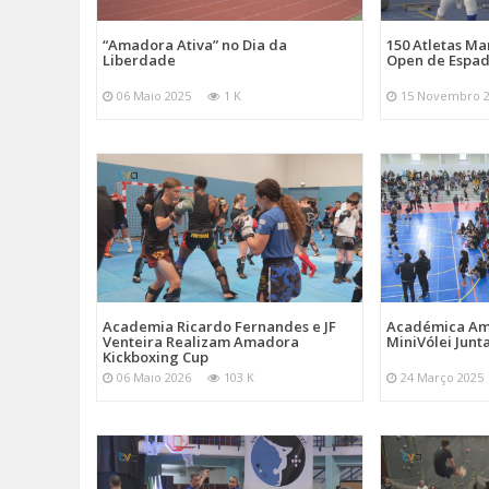
“Amadora Ativa” no Dia da
150 Atletas M
Liberdade
Open de Espad
06 Maio 2025
1 K
15 Novembro 
Academia Ricardo Fernandes e JF
Académica Am
Venteira Realizam Amadora
MiniVólei Junta
Kickboxing Cup
06 Maio 2026
103 K
24 Março 2025