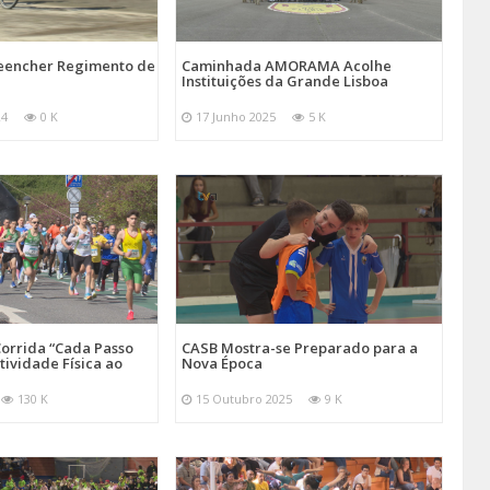
reencher Regimento de
Caminhada AMORAMA Acolhe
Instituições da Grande Lisboa
24
0 K
17 Junho 2025
5 K
orrida “Cada Passo
CASB Mostra-se Preparado para a
tividade Física ao
Nova Época
130 K
15 Outubro 2025
9 K