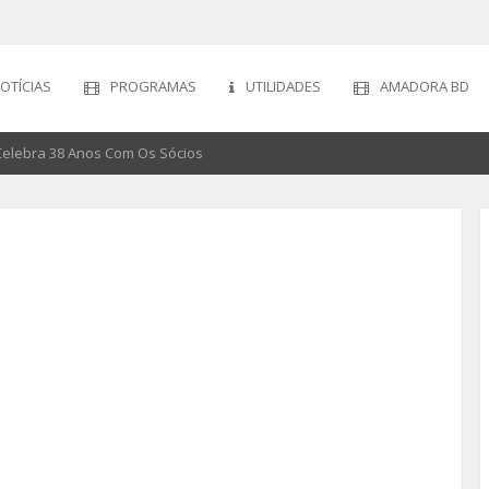
OTÍCIAS
PROGRAMAS
UTILIDADES
AMADORA BD
Celebra 38 Anos Com Os Sócios