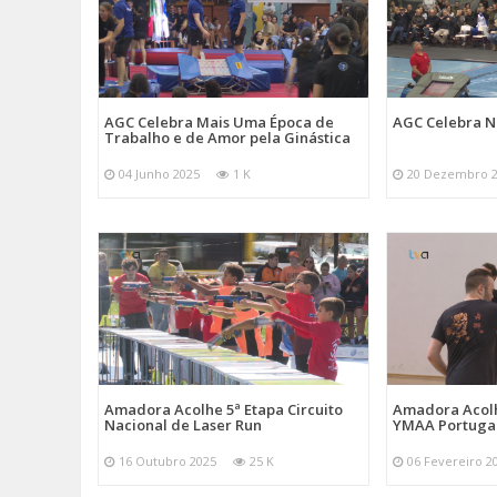
AGC Celebra Mais Uma Época de
AGC Celebra N
Trabalho e de Amor pela Ginástica
04 Junho 2025
1 K
20 Dezembro 
Amadora Acolhe 5ª Etapa Circuito
Amadora Acolh
Nacional de Laser Run
YMAA Portuga
16 Outubro 2025
25 K
06 Fevereiro 2