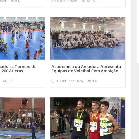
2024
0 K
09 Julho 2026
121 K
adora: Torneio de
Académica da Amadora Apresenta
 200 Atletas
Equipas de Voleibol Com Ambição
0 K
30 Outubro 2024
0 K