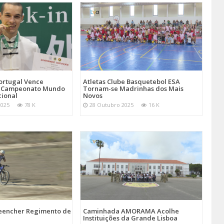
Atletas Clube Basquetebol ESA
ortugal Vence
Tornam-se Madrinhas dos Mais
 Campeonato Mundo
Novos
cional
28 Outubro 2025
16 K
2025
78 K
reencher Regimento de
Caminhada AMORAMA Acolhe
Instituições da Grande Lisboa