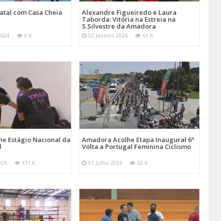
atal com Casa Cheia
Alexandre Figueiredo e Laura
Taborda: Vitória na Estreia na
S.Silvestre da Amadora
2024
0 K
02 Janeiro 2026
61 K
e Estágio Nacional da
Amadora Acolhe Etapa Inaugural 6ª
l
Volta a Portugal Feminina Ciclismo
026
131 K
01 Julho 2026
62 K