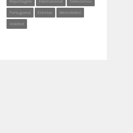
Reportagem
Internacional
Seleccionou
Portuguesa
Estrelas
Minivoleibol
Voleibol