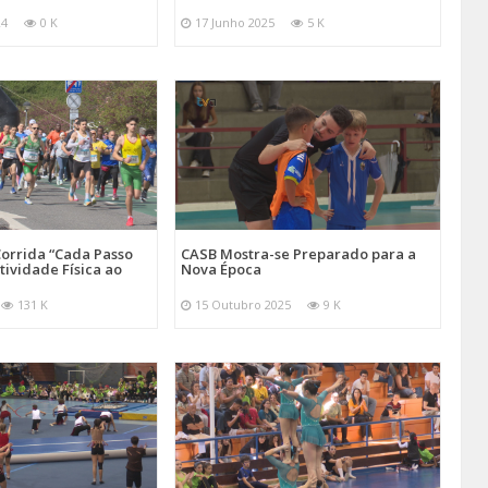
24
0 K
17 Junho 2025
5 K
orrida “Cada Passo
CASB Mostra-se Preparado para a
tividade Física ao
Nova Época
131 K
15 Outubro 2025
9 K