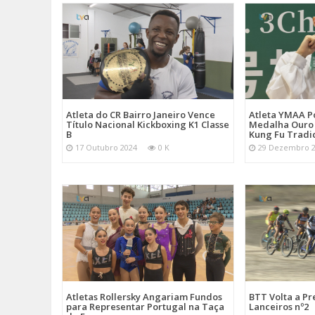
Atleta do CR Bairro Janeiro Vence
Atleta YMAA P
Título Nacional Kickboxing K1 Classe
Medalha Ouro
B
Kung Fu Tradi
17 Outubro 2024
0 K
29 Dezembro 
Atletas Rollersky Angariam Fundos
BTT Volta a P
para Representar Portugal na Taça
Lanceiros nº2