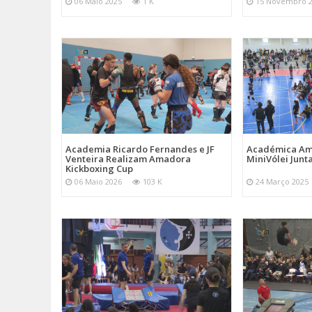
06 Maio 2025
1 K
15 Novembro 
Academia Ricardo Fernandes e JF
Académica Am
Venteira Realizam Amadora
MiniVólei Junta
Kickboxing Cup
06 Maio 2026
103 K
24 Março 2025