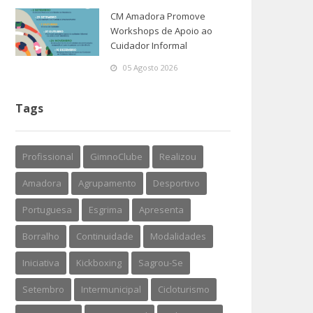
CM Amadora Promove
Workshops de Apoio ao
Cuidador Informal
05 Agosto 2026
Tags
Profissional
GimnoClube
Realizou
Amadora
Agrupamento
Desportivo
Portuguesa
Esgrima
Apresenta
Borralho
Continuidade
Modalidades
Iniciativa
Kickboxing
Sagrou-Se
Setembro
Intermunicipal
Cicloturismo