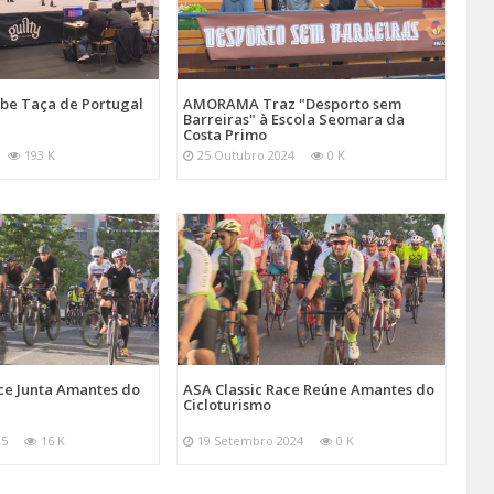
be Taça de Portugal
AMORAMA Traz "Desporto sem
Barreiras" à Escola Seomara da
Costa Primo
193 K
25 Outubro 2024
0 K
ce Junta Amantes do
ASA Classic Race Reúne Amantes do
Cicloturismo
25
16 K
19 Setembro 2024
0 K