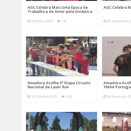
AGC Celebra Mais Uma Época de
AGC Celebra N
Trabalho e de Amor pela Ginástica
04 Junho 2025
1 K
20 Dezembro 
Amadora Acolhe 5ª Etapa Circuito
Amadora Acolh
Nacional de Laser Run
YMAA Portuga
16 Outubro 2025
25 K
06 Fevereiro 2