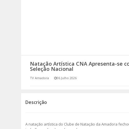
SOMOS TODOS EUROPEUS
ENCONTROS IMAGINÁRIOS
AMADORA LIGA À RESILIÊNCIA
VEMOS OUVIMOS E LEMOS
Natação Artística CNA Apresenta-se c
(RE) PENSAMENTOS
Seleção Nacional
ECOMOVE-TE
TV Amadora
06 Julho 2026
HISTÓRIAS DE ABRIL
Descrição
A natação artística do Clube de Natação da Amadora fech