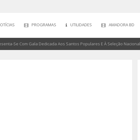
OTÍCIAS
PROGRAMAS
UTILIDADES
AMADORA BD
resenta-Se Com Gala Dedicada Aos Santos Populares E À Seleção Naciona