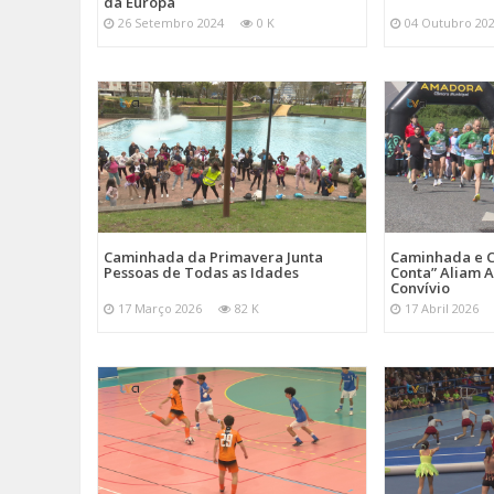
da Europa
26 Setembro 2024
0 K
04 Outubro 20
Caminhada da Primavera Junta
Caminhada e C
Pessoas de Todas as Idades
Conta” Aliam A
Convívio
17 Março 2026
82 K
17 Abril 2026