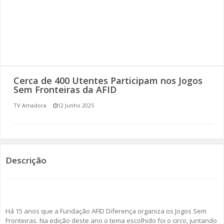
SOMOS TODOS EUROPEUS
ENCONTROS IMAGINÁRIOS
AMADORA LIGA À RESILIÊNCIA
Cerca de 400 Utentes Participam nos Jogos
VEMOS OUVIMOS E LEMOS
Sem Fronteiras da AFID
TV Amadora
12 Junho 2025
(RE) PENSAMENTOS
ECOMOVE-TE
HISTÓRIAS DE ABRIL
Descrição
Há 15 anos que a Fundação AFID Diferença organiza os Jogos Sem
Fronteiras. Na edição deste ano o tema escolhido foi o circo, juntando