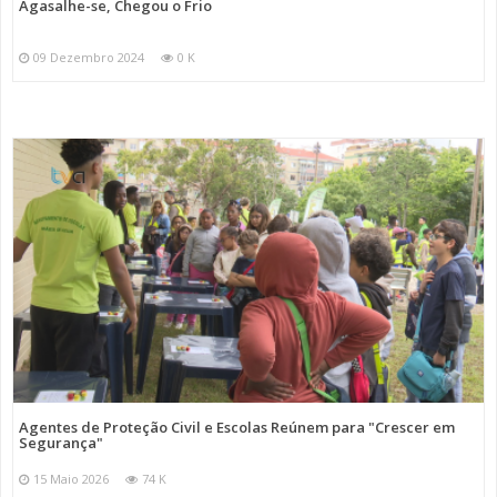
Agasalhe-se, Chegou o Frio
09 Dezembro 2024
0 K
Agentes de Proteção Civil e Escolas Reúnem para "Crescer em
Segurança"
15 Maio 2026
74 K